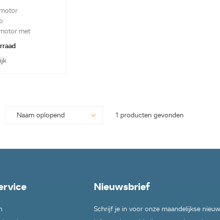
 motor
o
emotor met
orraad
ijk
1 producten gevonden
ervice
Nieuwsbrief
n
Schrijf je in voor onze maandelijkse nieu