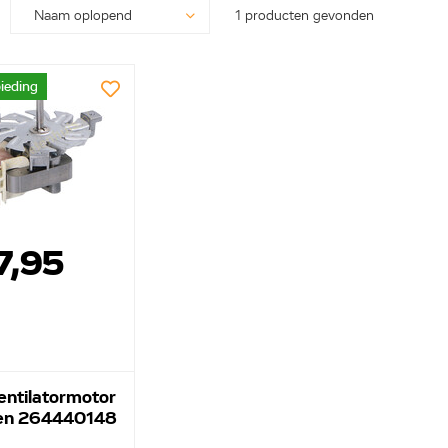
1 producten gevonden
ieding
7,95
entilatormotor
en 264440148