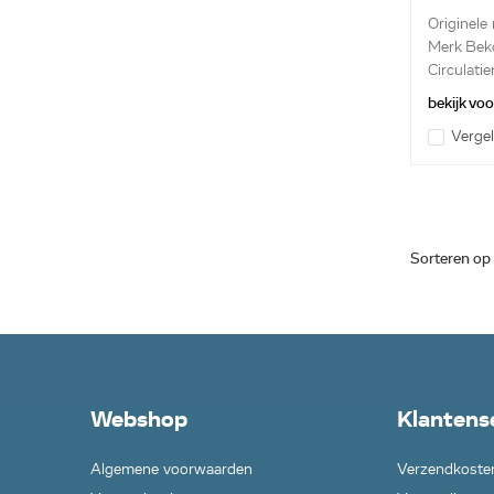
Originele
Merk Bek
Circulati
ventilator
bekijk vo
Vergel
Sorteren op
Webshop
Klantens
Algemene voorwaarden
Verzendkoste