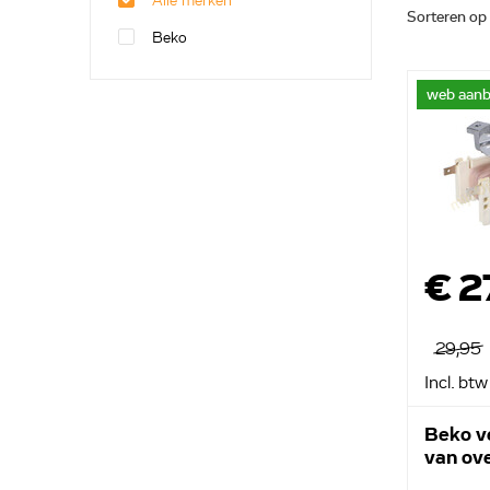
Alle merken
Sorteren op
Beko
web aanb
€ 2
29,95
Incl. btw
Beko v
van ov