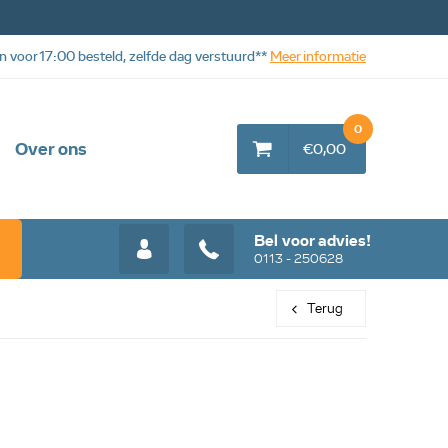
n voor 17:00 besteld, zelfde dag verstuurd**
Meer informatie
0
Over ons
€0,00
Bel voor advies!
0113 - 250628
Terug