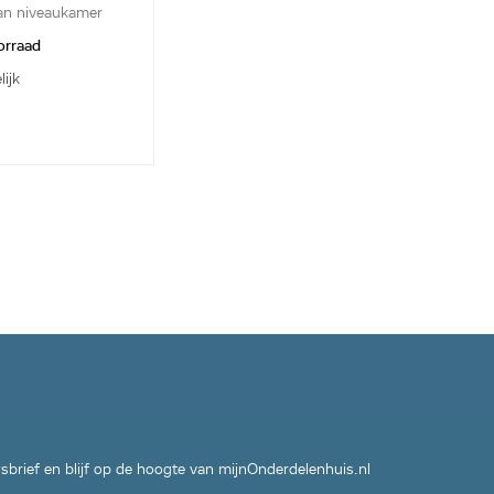
an niveaukamer
orraad
lijk
wsbrief en blijf op de hoogte van mijnOnderdelenhuis.nl