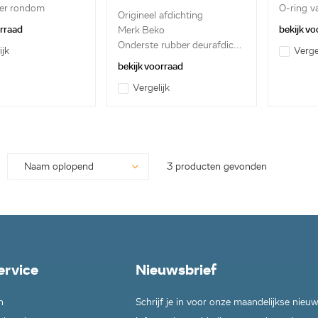
C00914092
er rondom
O-ring v
Origineel afdichting
orraad
bekijk vo
Merk Beko
Onderste rubber deurafdic...
ijk
Verge
bekijk voorraad
Vergelijk
3 producten gevonden
ervice
Nieuwsbrief
n
Schrijf je in voor onze maandelijkse nieu