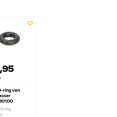
,95
w
-ring van
asser
90100
 O-ring
ko