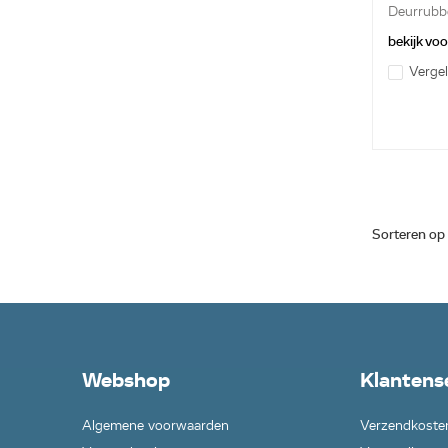
Deurrubb
bekijk vo
Vergel
Sorteren op
Webshop
Klantens
Algemene voorwaarden
Verzendkoste