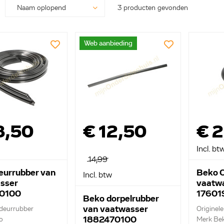
3 producten gevonden
Web aanbieding
8,50
€ 12,50
€ 2
Incl. bt
14,99
eurrubber van
Beko O
Incl. btw
sser
vaatw
90100
17601
Beko dorpelrubber
van vaatwasser
 deurrubber
Originele
1882470100
o
Merk Be