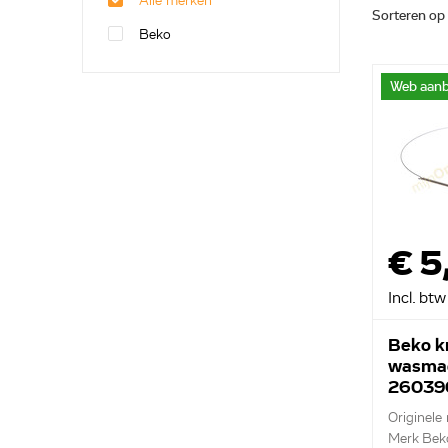
Alle merken
Sorteren op
Beko
Web aanb
€ 5
Incl. btw
Beko k
wasma
26039
Originele 
Merk Bek