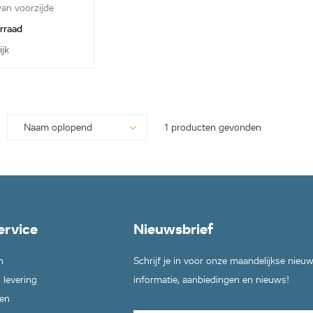
van voorzijde
orraad
ijk
1 producten gevonden
ervice
Nieuwsbrief
n
Schrijf je in voor onze maandelijkse nieu
 levering
informatie, aanbiedingen en nieuws!
en