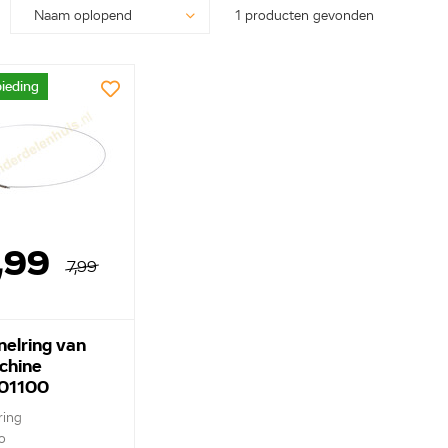
1 producten gevonden
ieding
,99
7,99
nelring van
chine
01100
ring
o