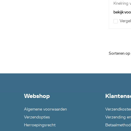
Knelring 
manchet
bekijk vo
Vergel
Sorteren op
Webshop
Klantens
Algemene voorwaarden
Verzendkoste
Verzendopties
Verzending en
Herroepingsrecht
Betaalmethod