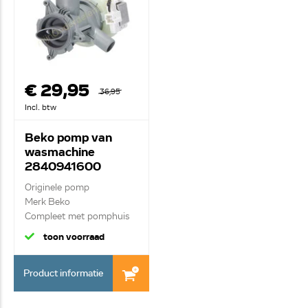
€ 29,95
36,95
Incl. btw
Beko pomp van
wasmachine
2840941600
Originele pomp
Merk Beko
Compleet met pomphuis
en filter
toon voorraad
Product informatie