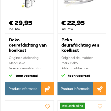
€ 29,95
€ 22,95
Incl. btw
Incl. btw
Beko
Beko
deurafdichting van
deurafdichting van
koelkast
koelkast
4668510100
4668510600
Originele afdichting
Origineel deurrubber
Merk Beko
Merk Beko
Vriezer deurafdichting
Afdichtrubber van
koelkastd...
toon voorraad
toon voorraad
Product informatie
Product informatie
Web aanbieding