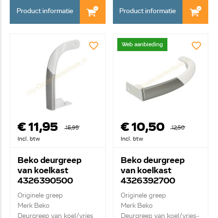
Product informatie
Product informatie
Web aanbieding
€ 11,95
€ 10,50
15,95
12,50
Incl. btw
Incl. btw
Beko deurgreep
Beko deurgreep
van koelkast
van koelkast
4326390500
4326392700
Originele greep
Originele greep
Merk Beko
Merk Beko
Deurgreep van koel/vries
Deurgreep van koel/vries-