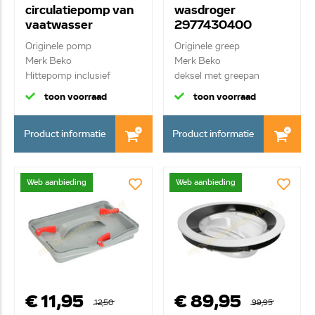
circulatiepomp van
wasdroger
vaatwasser
2977430400
1752480100
Originele pomp
Originele greep
C00865688
Merk Beko
Merk Beko
Hittepomp inclusief
deksel met greepan
verwarmingsel...
condensor - k...
toon voorraad
toon voorraad
Product informatie
Product informatie
Web aanbieding
Web aanbieding
€ 11,95
€ 89,95
12,50
99,95