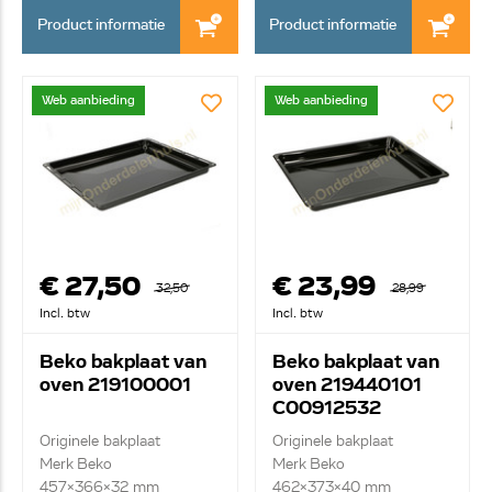
Product informatie
Product informatie
Web aanbieding
Web aanbieding
€ 27,50
€ 23,99
32,50
28,99
Incl. btw
Incl. btw
Beko bakplaat van
Beko bakplaat van
oven 219100001
oven 219440101
C00912532
Originele bakplaat
Originele bakplaat
Merk Beko
Merk Beko
457x366x32 mm
462x373x40 mm