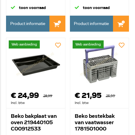
toon voorraad
toon voorraad
Product informatie
Product informatie
Web aanbieding
Web aanbieding
€ 24,99
€ 21,95
28,99
25,50
Incl. btw
Incl. btw
Beko bakplaat van
Beko bestekbak
oven 219440105
van vaatwasser
C00912533
1781501000