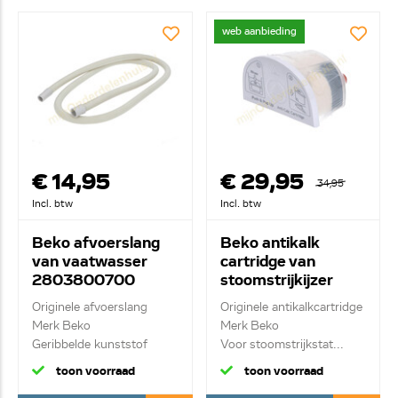
web aanbieding
€ 14,95
€ 29,95
34,95
Incl. btw
Incl. btw
Beko afvoerslang
Beko antikalk
van vaatwasser
cartridge van
2803800700
stoomstrijkijzer
9178020181
Originele afvoerslang
Originele antikalkcartridge
Merk Beko
Merk Beko
Geribbelde kunststof
Voor stoomstrijkstat...
slan...
toon voorraad
toon voorraad