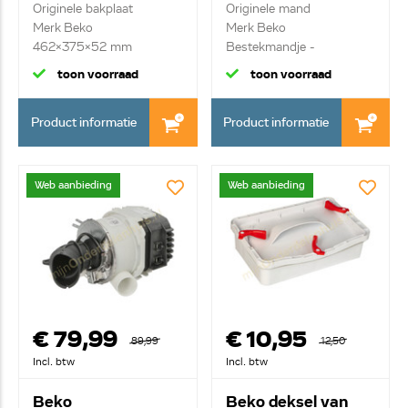
Originele bakplaat
Originele mand
Merk Beko
Merk Beko
462x375x52 mm
Bestekmandje -
grijs/paars
toon voorraad
toon voorraad
Product informatie
Product informatie
Web aanbieding
Web aanbieding
€ 79,99
€ 10,95
89,99
12,50
Incl. btw
Incl. btw
Beko
Beko deksel van