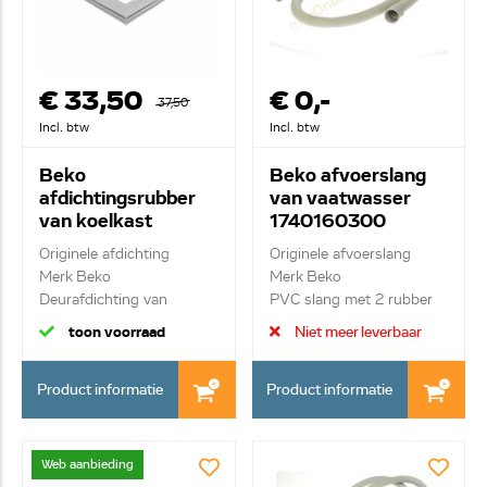
€ 33,50
€ 0,-
37,50
Incl. btw
Incl. btw
Beko
Beko afvoerslang
afdichtingsrubber
van vaatwasser
van koelkast
1740160300
4668510200
Originele afdichting
Originele afvoerslang
Merk Beko
Merk Beko
Deurafdichting van
PVC slang met 2 rubber
koelgede...
t...
toon voorraad
Niet meer leverbaar
Product informatie
Product informatie
Web aanbieding