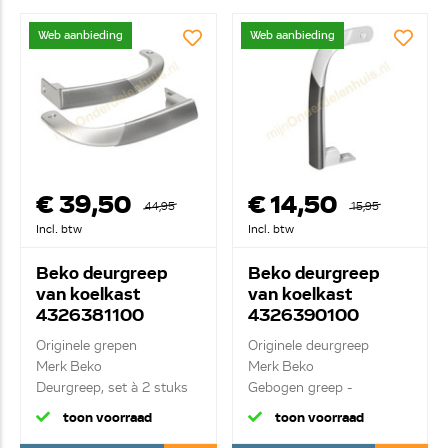
Web aanbieding
Web aanbieding
€ 39,50
€ 14,50
44,95
15,95
Incl. btw
Incl. btw
Beko deurgreep
Beko deurgreep
van koelkast
van koelkast
4326381100
4326390100
C00895828
Originele grepen
Originele deurgreep
Merk Beko
Merk Beko
Deurgreep, set à 2 stuks
Gebogen greep -
aluminium/wit...
toon voorraad
toon voorraad