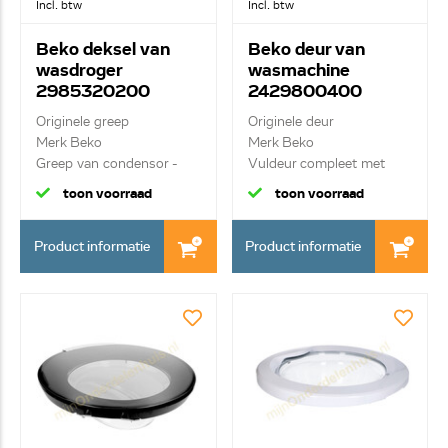
Incl. btw
Incl. btw
Beko deksel van
Beko deur van
wasdroger
wasmachine
2985320200
2429800400
Originele greep
Originele deur
Merk Beko
Merk Beko
Greep van condensor -
Vuldeur compleet met
klep inclu...
greep, haak ...
toon voorraad
toon voorraad
Product informatie
Product informatie