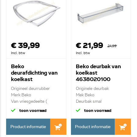
€ 39,99
€ 21,99
24,99
Incl. btw
Incl. btw
Beko
Beko deurbak van
deurafdichting van
koelkast
koelkast
4638020100
4668512500
C00864537
Origineel deurrubber
Originele deurbak
Merk Beko
Mek Beko
Van vriesgedeelte (
Deurbak smal
indruk...
toon voorraad
toon voorraad
Product informatie
Product informatie