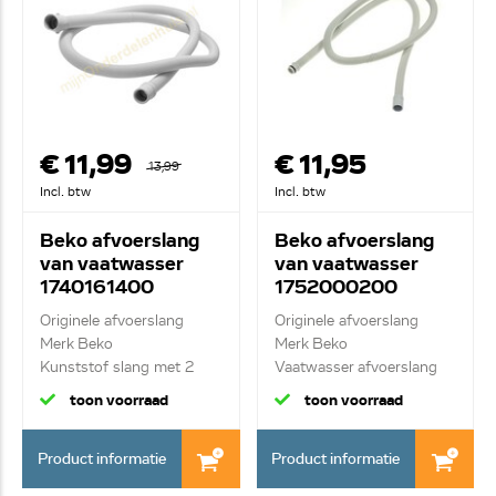
€ 11,99
€ 11,95
13,99
Incl. btw
Incl. btw
Beko afvoerslang
Beko afvoerslang
van vaatwasser
van vaatwasser
1740161400
1752000200
C00912521
Originele afvoerslang
Originele afvoerslang
Merk Beko
Merk Beko
Kunststof slang met 2
Vaatwasser afvoerslang
rubb...
L=2...
toon voorraad
toon voorraad
Product informatie
Product informatie