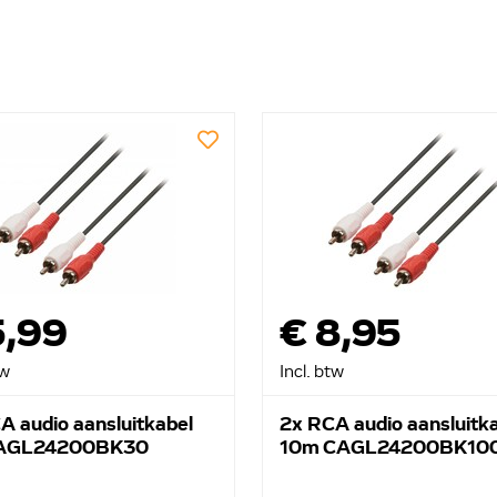
5,99
€ 8,95
tw
Incl. btw
A audio aansluitkabel
2x RCA audio aansluitk
AGL24200BK30
10m CAGL24200BK10