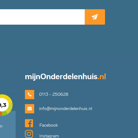
mijn
Onderdelenhuis
.nl
0113 - 250628
9,3
info@mijnonderdelenhuis.nl
Facebook
en
Instagram