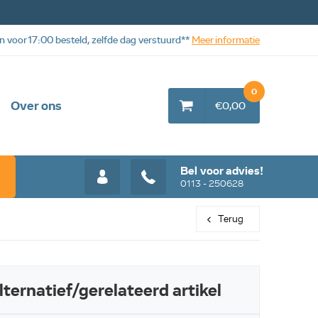
n voor 17:00 besteld, zelfde dag verstuurd**
Meer informatie
0
Over ons
€0,00
Bel voor advies!
0113 - 250628
Terug
lternatief/gerelateerd artikel