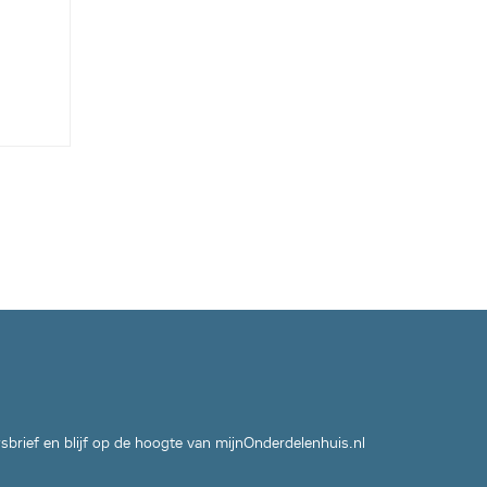
wsbrief en blijf op de hoogte van mijnOnderdelenhuis.nl