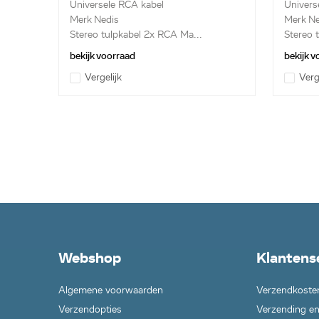
Universele RCA kabel
Univers
Merk Nedis
Merk Ne
Stereo tulpkabel 2x RCA Ma...
Stereo 
bekijk voorraad
bekijk 
Vergelijk
Verg
Webshop
Klantens
Algemene voorwaarden
Verzendkoste
Verzendopties
Verzending en