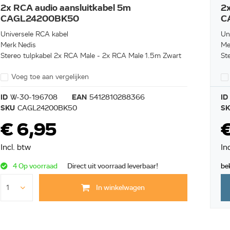
2x RCA audio aansluitkabel 5m
2x
CAGL24200BK50
C
Universele RCA kabel
Un
Merk Nedis
Me
Stereo tulpkabel 2x RCA Male - 2x RCA Male 1.5m Zwart
St
Voeg toe aan vergelijken
ID
W-30-196708
EAN
5412810288366
ID
SKU
CAGL24200BK50
S
€ 6,95
€
Incl. btw
In
4 Op voorraad
Direct uit voorraad leverbaar!
be
In winkelwagen