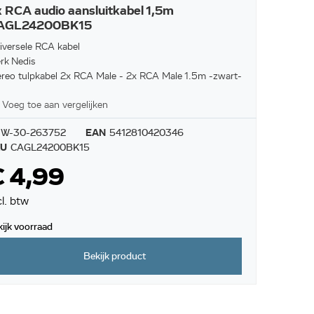
 RCA audio aansluitkabel 1,5m
AGL24200BK15
iversele RCA kabel
rk Nedis
ereo tulpkabel 2x RCA Male - 2x RCA Male 1.5m -zwart-
Voeg toe aan vergelijken
W-30-263752
EAN
5412810420346
KU
CAGL24200BK15
 4,99
cl. btw
kijk voorraad
Bekijk product