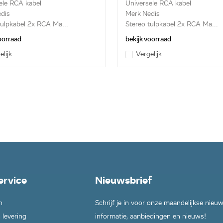
ele RCA kabel
Universele RCA kabel
dis
Merk Nedis
tulpkabel 2x RCA Ma...
Stereo tulpkabel 2x RCA Ma...
voorraad
bekijk voorraad
elijk
Vergelijk
ervice
Nieuwsbrief
n
Schrijf je in voor onze maandelijkse nieu
 levering
informatie, aanbiedingen en nieuws!