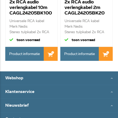
2x RCA audio
2x RCA audio
verlengkabel 10m
verlengkabel 2m
CAGL24205BK100
CAGL24205BK20
Universele RCA kabel
Universele RCA kabel
Merk Nedis
Merk Nedis
Stereo tulpkabel 2x RCA
Stereo tulpkabel 2x RCA
Ma...
Ma...
toon voorraad
toon voorraad
Product informatie
Product informatie
Webshop
Klantenservice
Nieuwsbrief