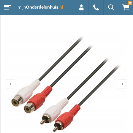
0
0113 -
250628