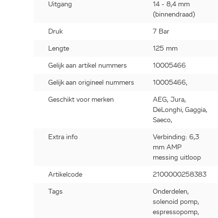
Uitgang
14 - 8,4 mm
(binnendraad)
Druk
7 Bar
Lengte
125 mm
Gelijk aan artikel nummers
10005466
Gelijk aan origineel nummers
10005466,
Geschikt voor merken
AEG, Jura,
DeLonghi, Gaggia,
Saeco,
Extra info
Verbinding: 6,3
mm AMP
messing uitloop
Artikelcode
2100000258383
Tags
Onderdelen,
solenoid pomp,
espressopomp,