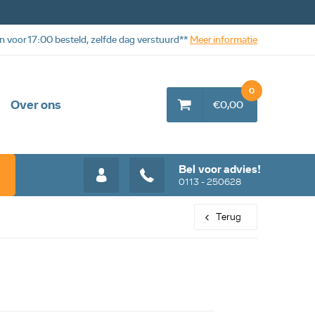
n voor 17:00 besteld, zelfde dag verstuurd**
Meer informatie
0
Over ons
€0,00
Bel voor advies!
0113 - 250628
Terug
Web aanbieding