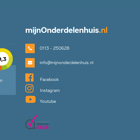
mijn
Onderdelenhuis
.nl
0113 - 250628
9,3
info@mijnonderdelenhuis.nl
Facebook
en
Instagram
Youtube