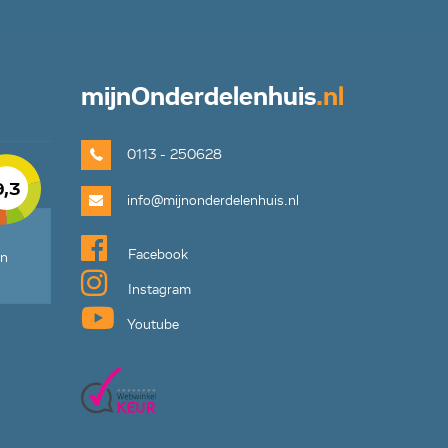
mijn
Onderdelenhuis
.nl
0113 - 250628
9,3
info@mijnonderdelenhuis.nl
Facebook
en
Instagram
Youtube