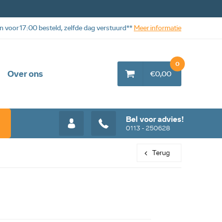
n voor 17:00 besteld, zelfde dag verstuurd**
Meer informatie
0
Over ons
€0,00
Bel voor advies!
0113 - 250628
Terug
Web aanbieding