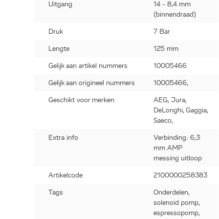
Uitgang
14 - 8,4 mm
(binnendraad)
Druk
7 Bar
Lengte
125 mm
Gelijk aan artikel nummers
10005466
Gelijk aan origineel nummers
10005466,
Geschikt voor merken
AEG, Jura,
DeLonghi, Gaggia,
Saeco,
Extra info
Verbinding: 6,3
mm AMP
messing uitloop
Artikelcode
2100000258383
Tags
Onderdelen,
solenoid pomp,
espressopomp,