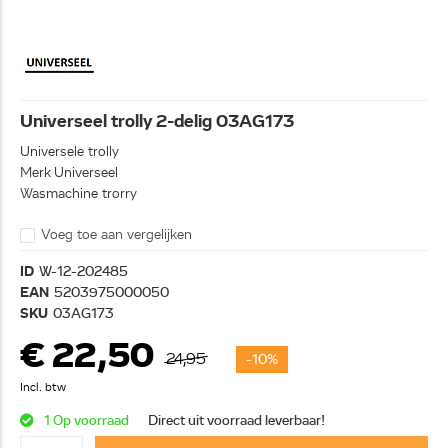
Universeel trolly 2-delig 03AG173
Universele trolly
Merk Universeel
Wasmachine trorry
Voeg toe aan vergelijken
ID
W-12-202485
EAN
5203975000050
SKU
03AG173
€ 22,50
24,95
-10%
Incl. btw
1 Op voorraad
Direct uit voorraad leverbaar!