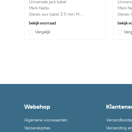
Universele jack kabel
Universe
Merk Nedis
Merk Ne
Stereo aux kabel 3.5 mm M...
Stereo 
bekijk voorraad
bekijk 
Vergelijk
Verg
Webshop
Klantens
Algemene voorwaarden
Verzendkoste
Verzendopties
Verzending en