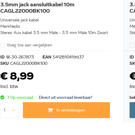
3.5mm jack aansluitkabel 10m
3.
CAGL22000BK100
C
Universele jack kabel
Uni
MerkNedis
Me
Stereo Aux kabel 3.5 mm Male - 3.5 mm Male 10m Zwart
St
Voeg toe aan vergelijken
ID
W-30-267873
EAN
5412810419937
ID
SKU
CAGL22000BK100
S
€ 8,99
€
Incl. btw
In
1 Op voorraad
Direct uit voorraad leverbaar!
be
In winkelwagen