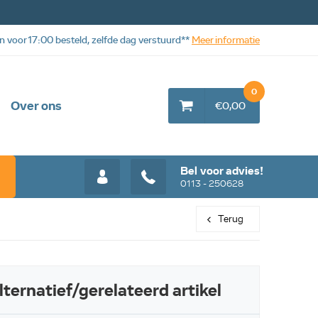
n voor 17:00 besteld, zelfde dag verstuurd**
Meer informatie
0
Over ons
€0,00
Bel voor advies!
0113 - 250628
Terug
lternatief/gerelateerd artikel