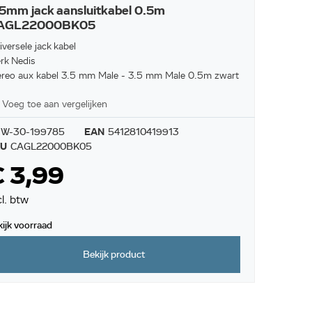
5mm jack aansluitkabel 0.5m
AGL22000BK05
versele jack kabel
rk Nedis
ereo aux kabel 3.5 mm Male - 3.5 mm Male 0.5m zwart
Voeg toe aan vergelijken
W-30-199785
EAN
5412810419913
KU
CAGL22000BK05
 3,99
cl. btw
kijk voorraad
Bekijk product