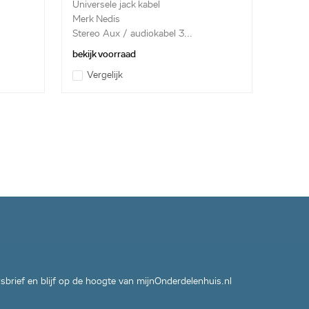
Universele jack kabel
Merk Nedis
Stereo Aux / audiokabel 3...
bekijk voorraad
Vergelijk
wsbrief en blijf op de hoogte van mijnOnderdelenhuis.nl