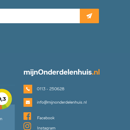
mijn
Onderdelenhuis
.nl
0113 - 250628
9,3
info@mijnonderdelenhuis.nl
Facebook
en
Instagram