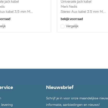
le jack kabel
Universele jack kabel
dis
Merk Nedis
Aux kabel 3.5 mm M...
Stereo Aux kabel 3.5 mm M...
voorraad
bekijk voorraad
elijk
Vergelijk
ervice
Nieuwsbrief
n
Schrijf je in voor onze maandelijkse nieu
 levering
informatie, aanbiedingen en nieuws!