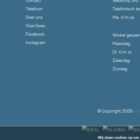
Contact
Webshop 24/
Telefoon
Telefonisch te
Over ons
Ma. t/m za.
Over Goes
Facebook
Winkel geopen
Instagram
Maandag
Di. t/m vr.
Zaterdag
Zondag
© Copyright
2026
Mi
Wij slaan cookies op om