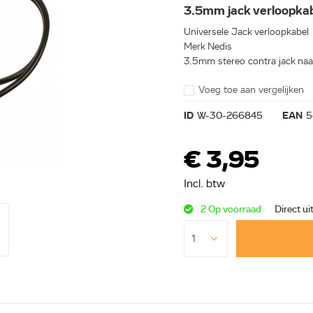
3.5mm jack verloop
Universele Jack verloopkabel
Merk Nedis
3.5mm stereo contra jack naar
Voeg toe aan vergelijken
ID
W-30-266845
EAN
5
€ 3,95
Incl. btw
2 Op voorraad
Direct ui