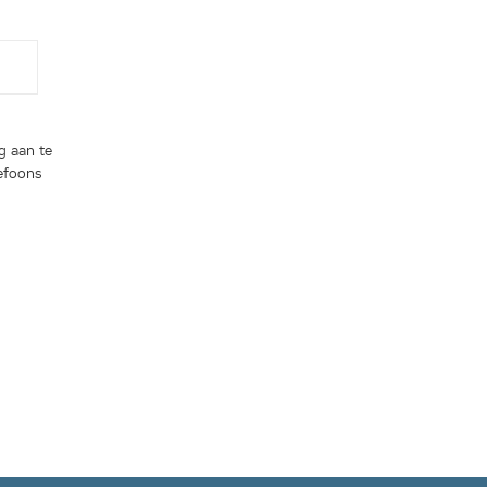
g aan te
lefoons