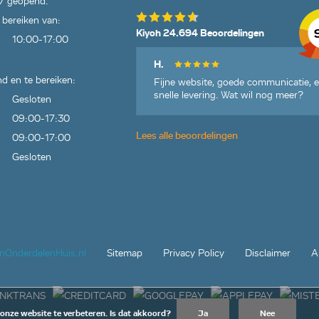
7 geopend.
 bereiken van:
Kiyoh 24.694 Beoordelingen
10:00-17:00
H.
d en te bereiken:
Fijne website, goede communicatie, 
snelle levering. Wat wil nog meer?
Gesloten
09:00-17:30
Lees alle beoordelingen
09:00-17:00
Gesloten
jnOnderdelenHuis.nl
Sitemap
Privacy Policy
Disclaimer
A
 onze website te verbeteren. Is dat akkoord?
Ja
Nee