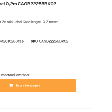
kabel 0,2m CAGB22255BK02
 2x tulp kabel Kabellengte: 0.2 meter
412810288199
SKU
CAGB22255BK02
t voorraad leverbaar!
In winkelwagen