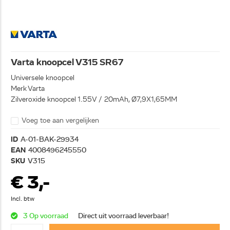
Varta knoopcel V315 SR67
Universele knoopcel
Merk Varta
Zilveroxide knoopcel 1.55V / 20mAh, Ø7,9X1,65MM
Voeg toe aan vergelijken
ID
A-01-BAK-29934
EAN
4008496245550
SKU
V315
€ 3,-
Incl. btw
3 Op voorraad
Direct uit voorraad leverbaar!