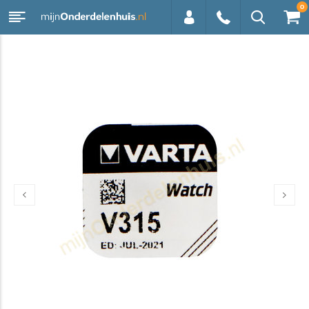
0
0113 -
250628