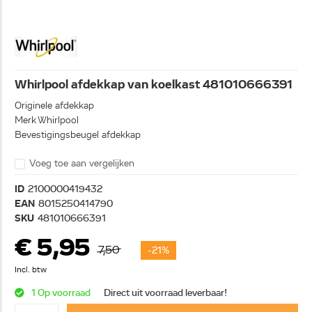
Whirlpool afdekkap van koelkast 481010666391
Originele afdekkap
Merk Whirlpool
Bevestigingsbeugel afdekkap
Voeg toe aan vergelijken
ID
2100000419432
EAN
8015250414790
SKU
481010666391
€ 5,95
7,50
-21%
Incl. btw
1 Op voorraad
Direct uit voorraad leverbaar!