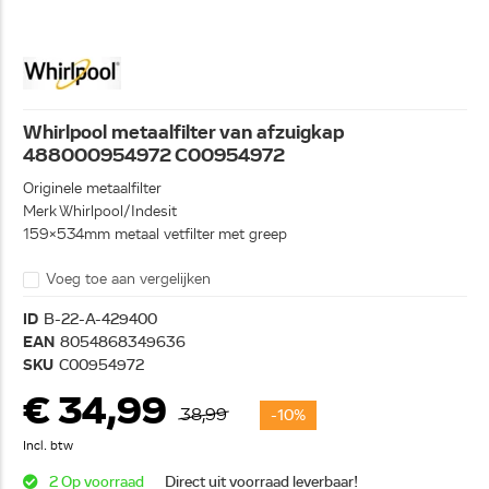
Whirlpool metaalfilter van afzuigkap
488000954972 C00954972
Originele metaalfilter
Merk Whirlpool/Indesit
159x534mm metaal vetfilter met greep
Voeg toe aan vergelijken
ID
B-22-A-429400
EAN
8054868349636
SKU
C00954972
€ 34,99
38,99
-10%
Incl. btw
2 Op voorraad
Direct uit voorraad leverbaar!