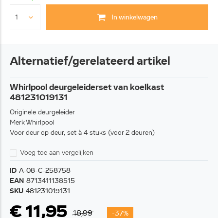
In winkelwagen
Alternatief/gerelateerd artikel
Whirlpool deurgeleiderset van koelkast
481231019131
Originele deurgeleider
Merk Whirlpool
Voor deur op deur, set à 4 stuks (voor 2 deuren)
Voeg toe aan vergelijken
ID
A-08-C-258758
EAN
8713411138515
SKU
481231019131
€ 11,95
18,99
-37%