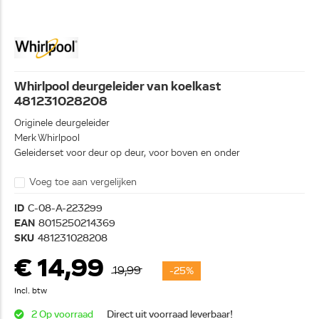
Whirlpool deurgeleider van koelkast
481231028208
Originele deurgeleider
Merk Whirlpool
Geleiderset voor deur op deur, voor boven en onder
Voeg toe aan vergelijken
ID
C-08-A-223299
EAN
8015250214369
SKU
481231028208
€ 14,99
19,99
-25%
Incl. btw
2 Op voorraad
Direct uit voorraad leverbaar!