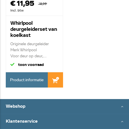
€ 11,95
18,99
Incl. btw
Whirlpool
deurgeleiderset van
koelkast
481231019131
Originele deurgeleider
Merk Whirlpool
Voor deur op deur,...
toon voorraad
Product informatie
Webshop
Klantenservice