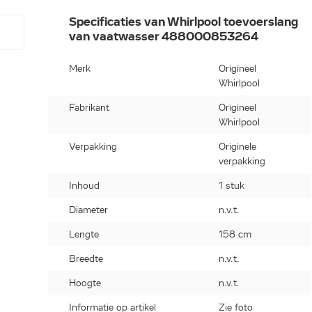
Specificaties van Whirlpool toevoerslang
van vaatwasser 488000853264
Merk
Origineel
Whirlpool
Fabrikant
Origineel
Whirlpool
Verpakking
Originele
verpakking
Inhoud
1 stuk
Diameter
n.v.t.
Lengte
158 cm
Breedte
n.v.t.
Hoogte
n.v.t.
Informatie op artikel
Zie foto