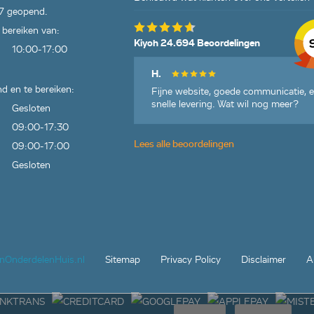
7 geopend.
 bereiken van:
Kiyoh 24.694 Beoordelingen
10:00-17:00
H.
d en te bereiken:
Fijne website, goede communicatie, 
snelle levering. Wat wil nog meer?
Gesloten
09:00-17:30
Lees alle beoordelingen
09:00-17:00
Gesloten
jnOnderdelenHuis.nl
Sitemap
Privacy Policy
Disclaimer
A