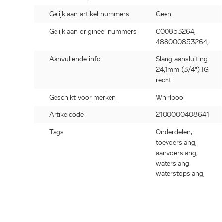
Gelijk aan artikel nummers
Geen
Gelijk aan origineel nummers
C00853264,
488000853264,
Aanvullende info
Slang aansluiting:
24,1mm (3/4") IG
recht
Geschikt voor merken
Whirlpool
Artikelcode
2100000408641
Tags
Onderdelen,
toevoerslang,
aanvoerslang,
waterslang,
waterstopslang,