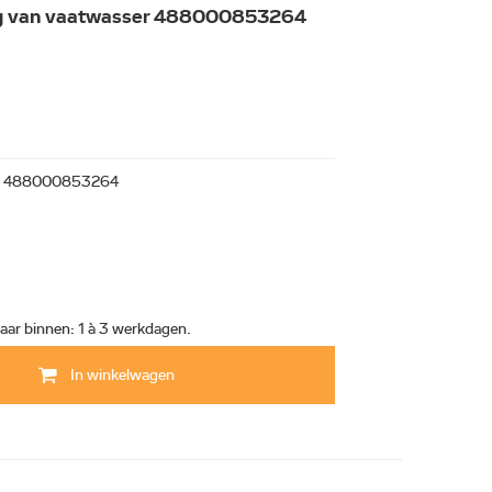
ang van vaatwasser 488000853264
488000853264
aar binnen: 1 à 3 werkdagen.
In winkelwagen