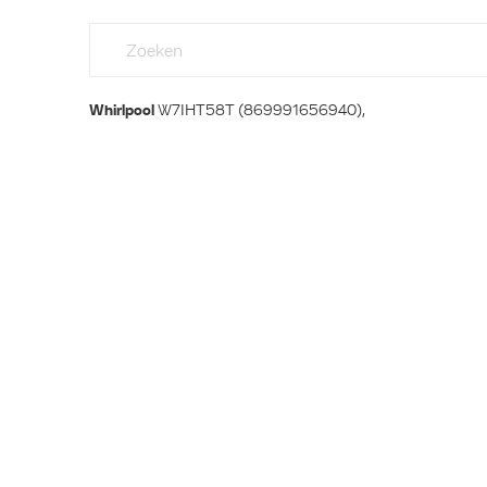
Whirlpool
W7IHT58T (869991656940),