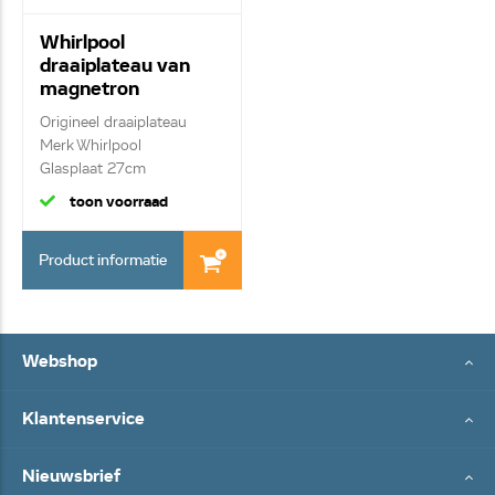
Whirlpool
draaiplateau van
magnetron
480120101083
Origineel draaiplateau
Merk Whirlpool
Glasplaat 27cm
toon voorraad
Product informatie
Webshop
Klantenservice
Nieuwsbrief