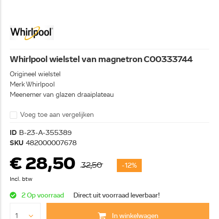
Whirlpool wielstel van magnetron C00333744
Origineel wielstel
Merk Whirlpool
Meenemer van glazen draaiplateau
Voeg toe aan vergelijken
ID
B-23-A-355389
SKU
482000007678
€ 28,50
32,50
-12%
Incl. btw
2 Op voorraad
Direct uit voorraad leverbaar!
In winkelwagen