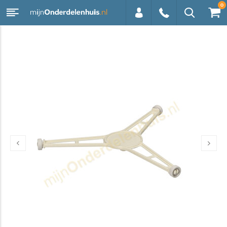
0
0113 -
250628