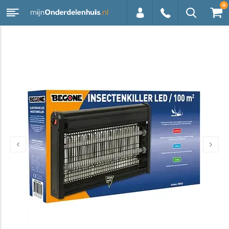
0
0113 -
250628