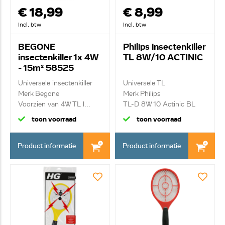
€ 18,99
€ 8,99
Incl. btw
Incl. btw
BEGONE
Philips insectenkiller
insectenkiller 1x 4W
TL 8W/10 ACTINIC
- 15m² 58525
Universele insectenkiller
Universele TL
Merk Begone
Merk Philips
Voorzien van 4W TL l...
TL-D 8W 10 Actinic BL
master / ...
toon voorraad
toon voorraad
Product informatie
Product informatie