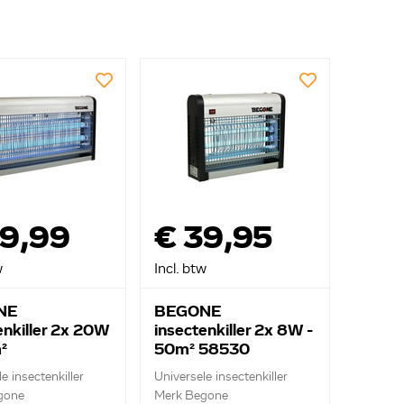
59,99
€ 39,95
w
Incl. btw
NE
BEGONE
enkiller 2x 20W
insectenkiller 2x 8W -
²
50m² 58530
e insectenkiller
Universele insectenkiller
gone
Merk Begone