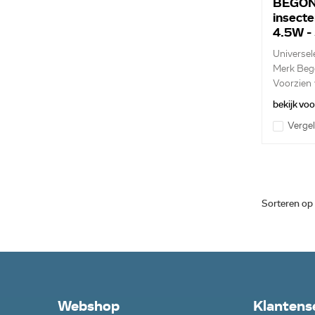
BEGO
insecte
4.5W -
Universele
Merk Beg
Voorzien 
bekijk vo
Vergel
Sorteren op
Webshop
Klantens