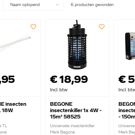
6 producten gevonden
,95
€ 18,99
€ 
Incl. btw
Incl. bt
 insecten
BEGONE
BEGO
TL 18W
insectenkiller 1x 4W -
insect
15m² 58525
- 150m
e TL
Universele insectenkiller
Universel
one
Merk Begone
Merk Be