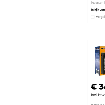
Insecten 
bekijk vo
Vergel
€ 3
Incl. btw