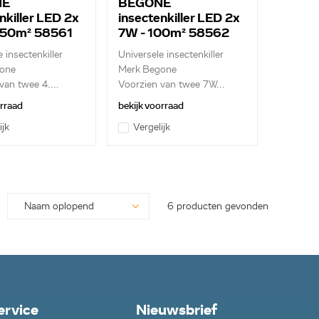
NE
BEGONE
nkiller LED 2x
insectenkiller LED 2x
 50m² 58561
7W - 100m² 58562
 insectenkiller
Universele insectenkiller
one
Merk Begone
van twee 4....
Voorzien van twee 7W...
orraad
bekijk voorraad
ijk
Vergelijk
6 producten gevonden
ervice
Nieuwsbrief