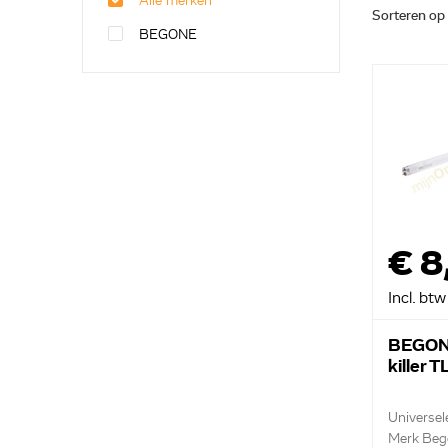
Alle merken
Sorteren op
BEGONE
€ 8
Incl. btw
BEGONE
killer 
Universel
Merk Beg