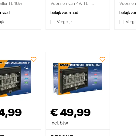
killer TL 18w
Voorzien van 4W TL l...
Voorzien
orraad
bekijk voorraad
bekijk vo
ijk
Vergelijk
Verge
4,99
€ 49,99
Incl. btw