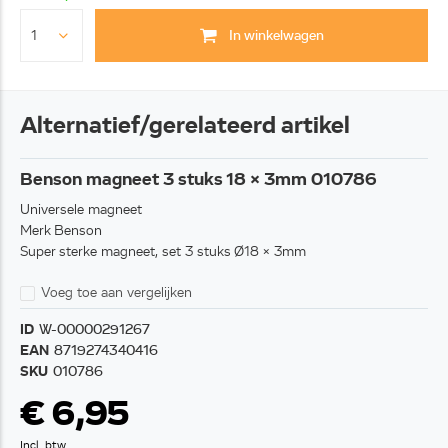
In winkelwagen
Alternatief/gerelateerd artikel
Benson magneet 3 stuks 18 x 3mm 010786
Universele magneet
Merk Benson
Super sterke magneet, set 3 stuks Ø18 x 3mm
Voeg toe aan vergelijken
ID
W-00000291267
EAN
8719274340416
SKU
010786
€ 6,95
Incl. btw