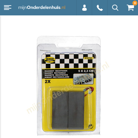
0
0113 -
250628