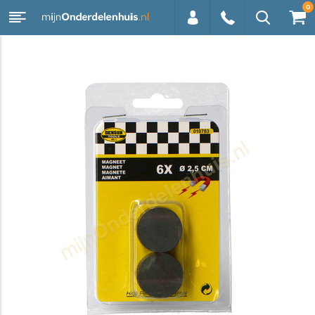
0
0113 -
250628