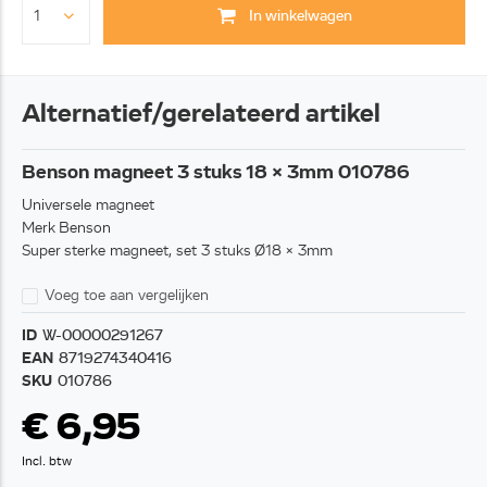
In winkelwagen
Alternatief/gerelateerd artikel
Benson magneet 3 stuks 18 x 3mm 010786
Universele magneet
Merk Benson
Super sterke magneet, set 3 stuks Ø18 x 3mm
Voeg toe aan vergelijken
ID
W-00000291267
EAN
8719274340416
SKU
010786
€ 6,95
Incl. btw