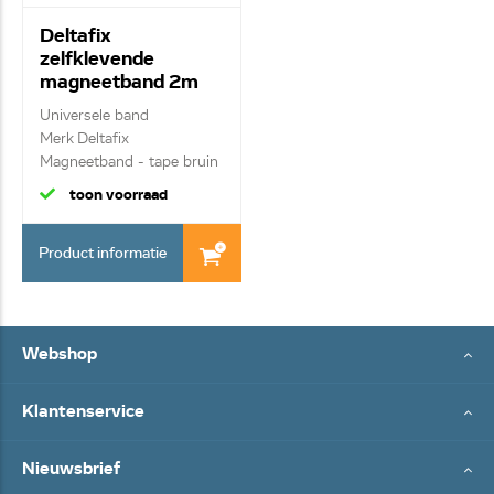
Deltafix
zelfklevende
magneetband 2m
bruin 2592
Universele band
Merk Deltafix
Magneetband - tape bruin
2m ...
toon voorraad
Product informatie
Webshop
Klantenservice
Nieuwsbrief