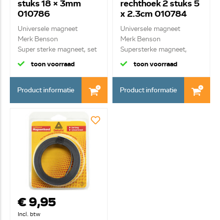
stuks 18 x 3mm
rechthoek 2 stuks 5
010786
x 2.3cm 010784
Universele magneet
Universele magneet
Merk Benson
Merk Benson
Super sterke magneet, set
Supersterke magneet,
3...
rechth...
toon voorraad
toon voorraad
Product informatie
Product informatie
€ 9,95
Incl. btw