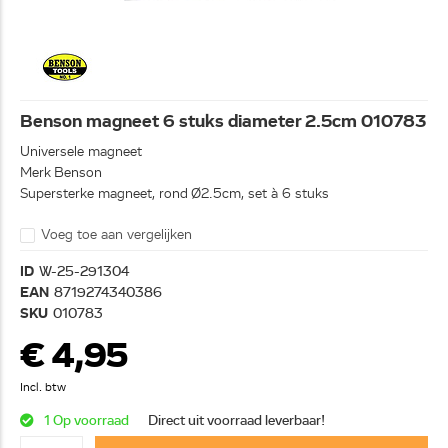
Benson magneet 6 stuks diameter 2.5cm 010783
Universele magneet
Merk Benson
Supersterke magneet, rond Ø2.5cm, set à 6 stuks
Voeg toe aan vergelijken
ID
W-25-291304
EAN
8719274340386
SKU
010783
€ 4,95
Incl. btw
1 Op voorraad
Direct uit voorraad leverbaar!