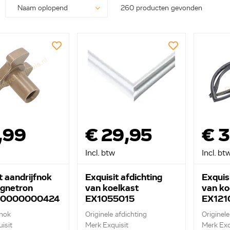
260 producten gevonden
,99
€ 29,95
€ 
Incl. btw
Incl. bt
t aandrijfnok
Exquisit afdichting
Exquisi
gnetron
van koelkast
van ko
70000000424
EX1055015
EX121
 nok
Originele afdichting
Originele
isit
Merk Exquisit
Merk Exq