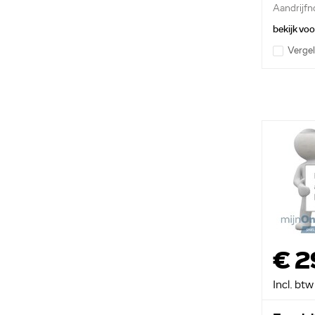
Aandrijfn
bekijk vo
Vergel
€ 2
Incl. btw