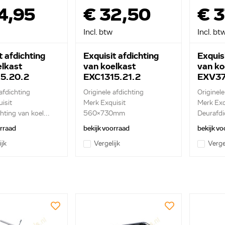
4,95
€ 32,50
€ 3
Incl. btw
Incl. bt
t afdichting
Exquisit afdichting
Exquisi
elkast
van koelkast
van ko
5.20.2
EXC1315.21.2
EXV3
afdichting
Originele afdichting
Originele
isit
Merk Exquisit
Merk Exq
hting van koel...
560x730mm
Deurafdic
deurafdichtin...
orraad
bekijk voorraad
bekijk vo
ijk
Vergelijk
Verge