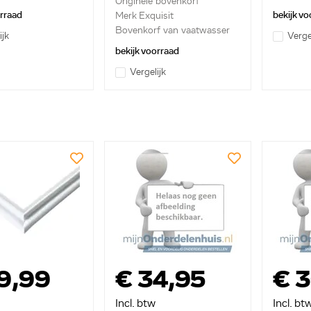
Originele bovenkorf
sproei...
orraad
bekijk vo
Merk Exquisit
Bovenkorf van vaatwasser
ijk
Verge
bekijk voorraad
Vergelijk
9,99
€ 34,95
€ 
Incl. btw
Incl. bt