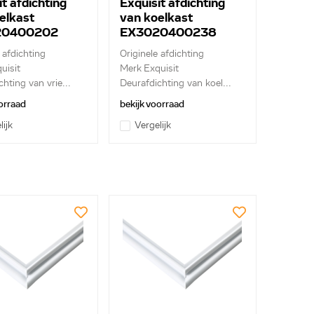
t afdichting
Exquisit afdichting
elkast
van koelkast
20400202
EX3020400238
 afdichting
Originele afdichting
uisit
Merk Exquisit
hting van vrie...
Deurafdichting van koel...
orraad
bekijk voorraad
lijk
Vergelijk