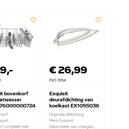
9,-
€ 26,99
w
Incl. btw
it bovenkorf
Exquisit
atwasser
deurafdichting van
976000000724
koelkast EX1055036
 korf
Originele afdichting
uisit
Merk Exquisit
rf compleet met
Deurrubber van vriesged...