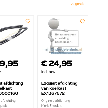
volgende
39,95
€ 24,95
w
Incl. btw
t afdichting
Exquisit afdichting
elkast
van koelkast
0000160
EX1367672
 afdichting
Originele afdichting
uisit
Merk Exquisit