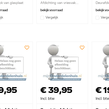
ok van glasplaat
Afdichting van vriesvak...
Deurafdic
orraad
bekijk voorraad
bekijk vo
ijk
Vergelijk
Verge
9,95
€ 39,95
€ 1
Incl. btw
Incl. bt