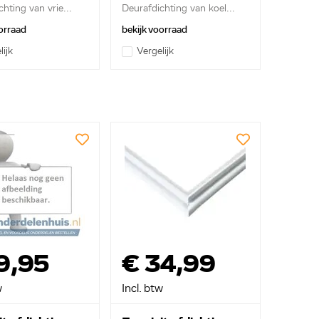
hting van vrie...
Deurafdichting van koel...
orraad
bekijk voorraad
lijk
Vergelijk
9,95
€ 34,99
w
Incl. btw