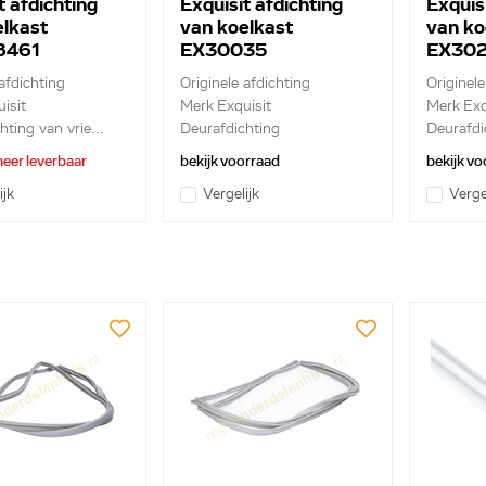
t afdichting
Exquisit afdichting
Exquisi
elkast
van koelkast
van ko
8461
EX30035
EX30
afdichting
Originele afdichting
Originele
isit
Merk Exquisit
Merk Exq
ting van vrie...
Deurafdichting
Deurafdic
eer leverbaar
bekijk voorraad
bekijk vo
ijk
Vergelijk
Verge