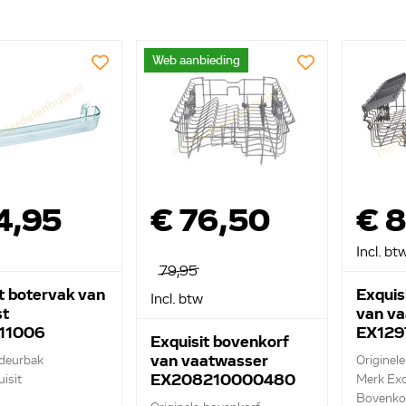
Web aanbieding
4,95
€ 76,50
€ 8
Incl. bt
79,95
t botervak van
Exquis
Incl. btw
st
van va
11006
EX12
Exquisit bovenkorf
van vaatwasser
 deurbak
Originele
EX208210000480
isit
Merk Exq
Bovenko