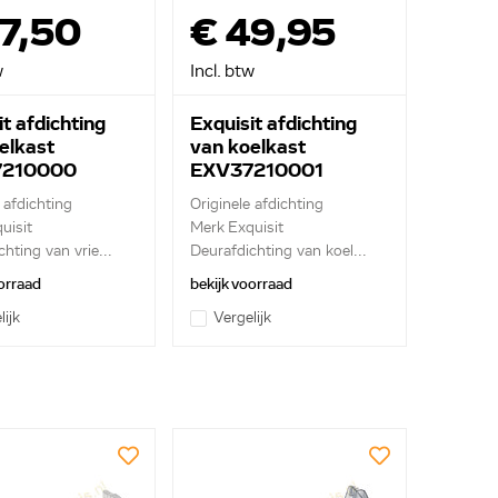
7,50
€ 49,95
w
Incl. btw
t afdichting
Exquisit afdichting
elkast
van koelkast
7210000
EXV37210001
 afdichting
Originele afdichting
uisit
Merk Exquisit
hting van vrie...
Deurafdichting van koel...
orraad
bekijk voorraad
lijk
Vergelijk