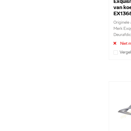
Exquisi
van ko
EX136
Originele 
Merk Exqu
Deurafdich
Niet m
Vergel