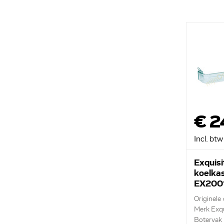
€ 2
Incl. btw
Exquisi
koelka
EX200
Originele
Merk Exqu
Botervak