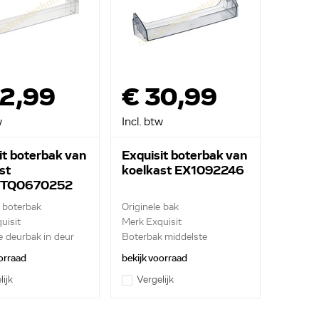
32,99
€ 30,99
w
Incl. btw
it boterbak van
Exquisit boterbak van
st
koelkast EX1092246
6TQ0670252
e boterbak
Originele bak
uisit
Merk Exquisit
 deurbak in deur
Boterbak middelste
orraad
bekijk voorraad
lijk
Vergelijk