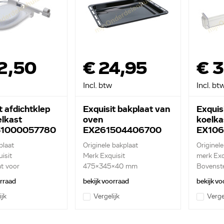
2,50
€ 24,95
€ 
Incl. btw
Incl. bt
t afdichtklep
Exquisit bakplaat van
Exquis
elkast
oven
koelka
31000057780
EX261504406700
EX10
plaat
Originele bakplaat
Originel
isit
Merk Exquisit
merk Exq
t voor
475x345x40 mm
Bovenste
ba...
orraad
bekijk voorraad
bekijk vo
ijk
Vergelijk
Verge