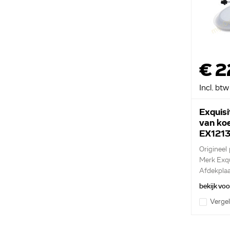
€ 2
Incl. btw
Exquisi
van ko
EX121
Origineel 
Merk Exqu
Afdekplaa
ijsblokjes
bekijk vo
Vergel