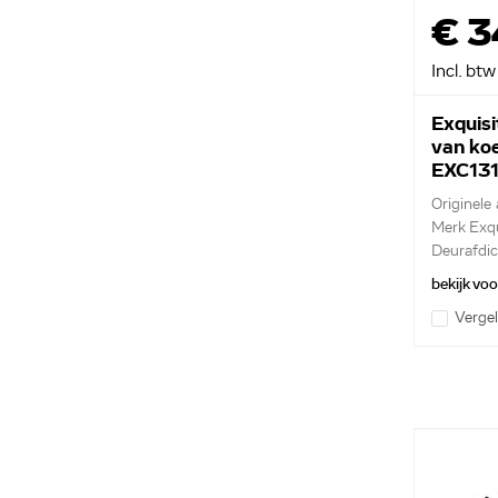
€ 3
Incl. btw
Exquisi
van ko
EXC131
Originele 
Merk Exqu
Deurafdic
bekijk vo
Vergel