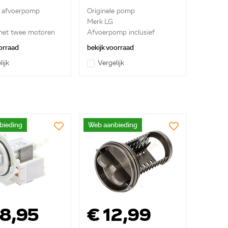
e afvoerpomp
Originele pomp
Merk LG
met twee motoren
Afvoerpomp inclusief
pomphuis en fi...
orraad
bekijk voorraad
lijk
Vergelijk
bieding
Web aanbieding
38,95
€ 12,99