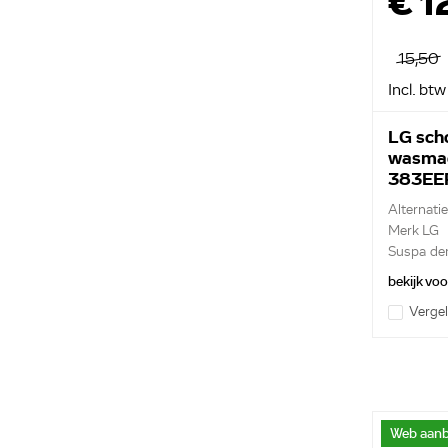
€ 1
15,50
Incl. btw
LG sch
wasma
383EE
Alternati
Merk LG
Suspa d
...
bekijk vo
Vergel
Web aanb