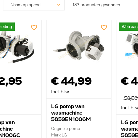
132 producten gevonden
ieding
Web aan
2,95
€ 44,99
€ 
Incl. btw
58,50
LG pomp van
Incl. bt
wasmachine
5859EN1006M
p van
LG po
chine
wasma
Originele pomp
N1006C
5859
Merk LG