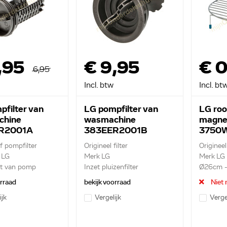
,95
€ 9,95
€ 0
6,95
Incl. btw
Incl. bt
pfilter van
LG pompfilter van
LG roo
chine
wasmachine
magne
R2001A
383EER2001B
3750
ef pompfilter
Origineel filter
Origineel
n LG
Merk LG
Merk LG
zet van pomp
Inzet pluizenfilter
Ø26cm -
orraad
bekijk voorraad
Niet 
ijk
Vergelijk
Verge