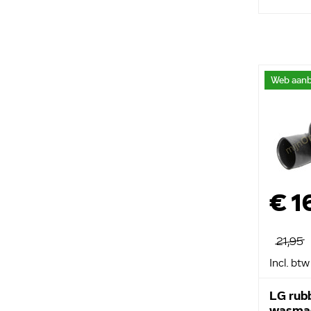
Web aanb
€ 1
21,95
Incl. btw
LG rub
wasma