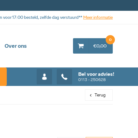
n voor 17:00 besteld, zelfde dag verstuurd**
Meer informatie
0
Over ons
€0,00
Bel voor advies!
0113 - 250628
Terug