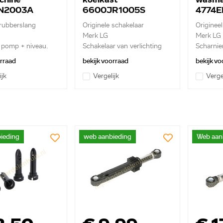
N2003A
6600JR1005S
4774E
 rubberslang
Originele schakelaar
Origineel
Merk LG
Merk LG
 pomp + niveau.
Schakelaar van verlichting
Scharnie
orraad
bekijk voorraad
bekijk vo
ijk
Vergelijk
Verge
ieding
web aanbieding
Web aan