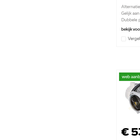
Alternati
Gelijk aa
Dubbele p
bekijk vo
Vergel
web aanb
€ 5