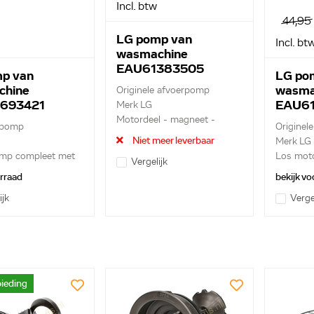
Incl. btw
44,95
LG pomp van
Incl. bt
wasmachine
EAU61383505
p van
LG po
chine
wasma
Originele afvoerpomp
693421
EAU61
Merk LG
Motordeel - magneet -
e pomp
Originel
schroef...
Niet meer leverbaar
Merk LG
mp compleet met
Los mot
Vergelijk
..
DP025..
orraad
bekijk vo
ijk
Verge
ieding