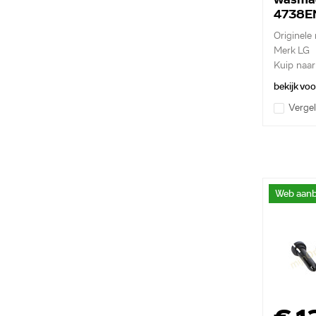
4738E
Originele
Merk LG
Kuip naar
gr...
bekijk vo
Vergel
Web aanb