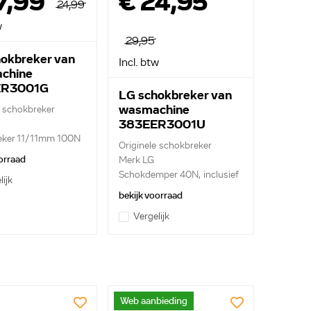
7,99
€ 24,95
24,99
w
29,95
okbreker van
Incl. btw
chine
ER3001G
LG schokbreker van
wasmachine
e schokbreker
383EER3001U
eker 11/11mm 100N
Originele schokbreker
orraad
Merk LG
Schokdemper 40N, inclusief
lijk
p...
bekijk voorraad
Vergelijk
Web aanbieding