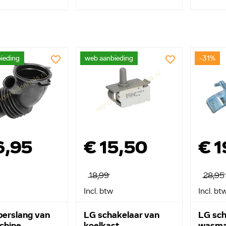
ieding
web aanbieding
-31%
6,95
€ 15,50
€ 1
18,99
28,95
Incl. btw
Incl. bt
berslang van
LG schakelaar van
LG sch
chine
koelkast
wasma