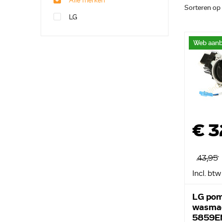
Alle merken
Sorteren op
LG
Web aanb
€ 3
43,95
Incl. btw
LG pom
wasma
5859E