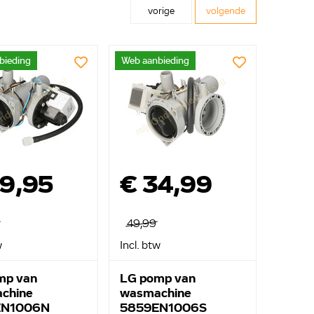
vorige
volgende
bieding
Web aanbieding
49,95
€ 34,99
49,99
w
Incl. btw
mp van
LG pomp van
chine
wasmachine
EN1006N
5859EN1006S