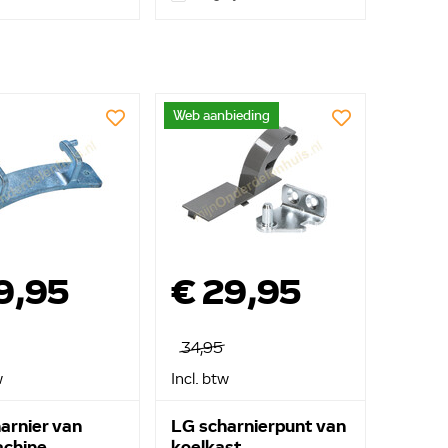
Web aanbieding
9,95
€ 29,95
34,95
w
Incl. btw
arnier van
LG scharnierpunt van
chine
koelkast