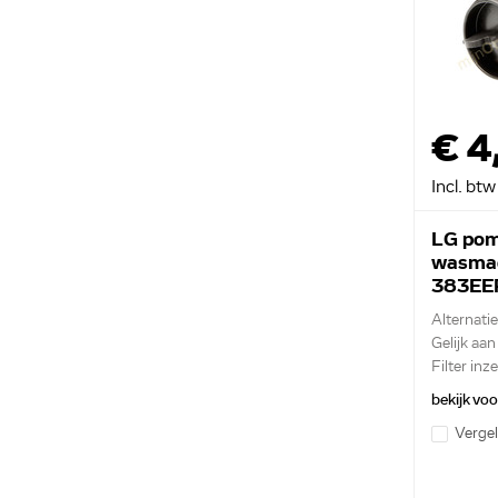
€ 4
Incl. btw
LG pom
wasma
383EE
Alternati
Gelijk aa
Filter in
bekijk vo
Vergel