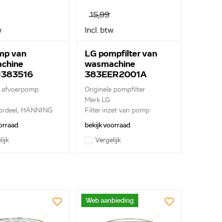
15,99
w
Incl. btw
mp van
LG pompfilter van
chine
wasmachine
383516
383EER2001A
e afvoerpomp
Originele pompfilter
Merk LG
ordeel, HANNING
Filter inzet van pomp
.
orraad
bekijk voorraad
lijk
Vergelijk
Web aanbieding