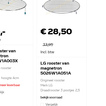
,-
€ 28,50
w
33,95
ster van
Incl. btw
tron
W1A003X
LG rooster van
magnetron
 rooster
5026W1A051A
 hoogte 4cm
Origineel rooster
meer leverbaar
Merk LG
Draadrooster 3 pootjes 2,5
lijk
cm ho...
bekijk voorraad
Vergelijk