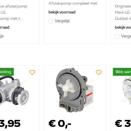
Afvoerpomp compleet met
eve afvoerpomp
Originel
pomphuis
bekijk voorraad
n LG
Merk LG
omp met t...
Dubbel 
Vergelijk
en ...
orraad
bekijk vo
ijk
Verge
ieding
Web aan
3,95
€ 0,-
€ 