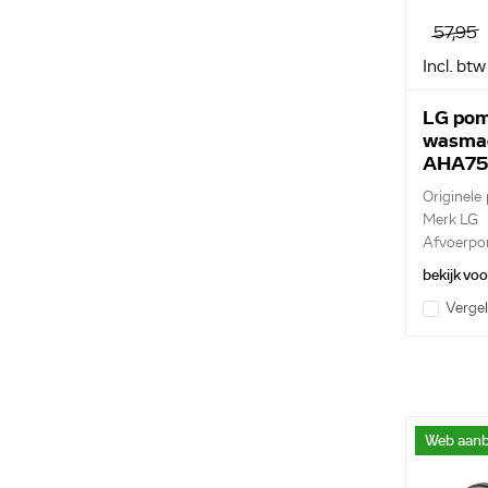
57,95
Incl. btw
LG pom
wasma
AHA75
Originel
Merk LG
Afvoerpo
filterhuis.
bekijk vo
Vergel
Web aanb