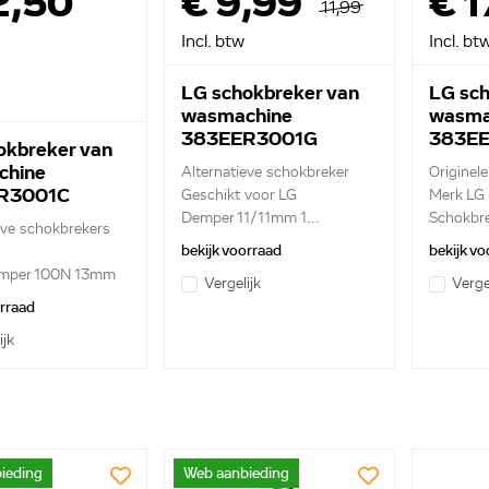
2,50
€ 9,99
€ 1
11,99
Incl. btw
Incl. bt
LG schokbreker van
LG sch
wasmachine
wasma
383EER3001G
383E
okbreker van
chine
Alternatieve schokbreker
Originel
R3001C
Geschikt voor LG
Merk LG
Demper 11/11mm 1...
Schokbr
eve schokbrekers
+ 2...
bekijk voorraad
bekijk vo
emper 100N 13mm
Vergelijk
Verge
orraad
ijk
ieding
Web aanbieding