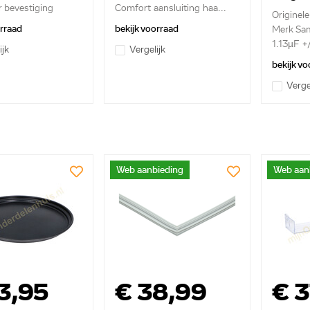
1,13µ
 bevestiging
Comfort aansluiting haa...
Originel
..
orraad
bekijk voorraad
Merk Sa
1.13µF 
ijk
Vergelijk
bekijk vo
Verge
Web aanbieding
Web aan
3,95
€ 38,99
€ 3