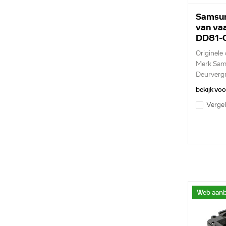
Samsun
van va
DD81-
Originele
Merk Sa
Deurverg
kun...
bekijk vo
Vergel
Web aanb