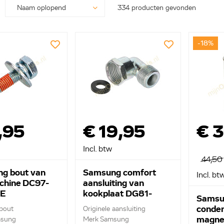
334 producten gevonden
-18%
,95
€ 19,95
€ 
Incl. btw
44,50
g bout van
Samsung comfort
Incl. bt
hine DC97-
aansluiting van
E
kookplaat DG81-
Samsu
01769A
conden
 bout
Originele aansluiting
magne
msung
Merk Samsung