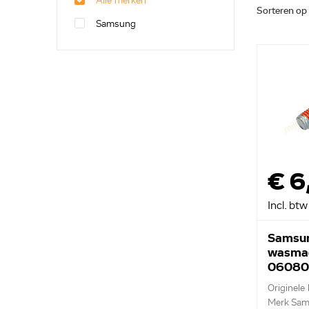
Alle merken
Sorteren op
Samsung
€ 6
Incl. btw
Samsun
wasmac
06080
Originele
Merk Sa