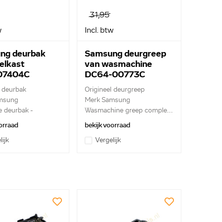
31,95
w
Incl. btw
ng deurbak
Samsung deurgreep
elkast
van wasmachine
07404C
DC64-00773C
e deurbak
Origineel deurgreep
msung
Merk Samsung
 deurbak -
Wasmachine greep comple...
..
orraad
bekijk voorraad
lijk
Vergelijk