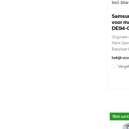
Incl. btw
Samsun
voor m
DE94-
Originele 
Merk Sa
Bakplaat
bekijk vo
Vergel
Web aanb