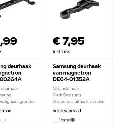
,99
€ 7,95
w
Incl. btw
ng deurhaak
Samsung deurhaak
agnetron
van magnetron
-00264A
DE64-01352A
l deurhaak
Originele haak
msung
Merk Samsung
veiligheidsgrende...
Onderste sluithaak van deur
orraad
bekijk voorraad
lijk
Vergelijk