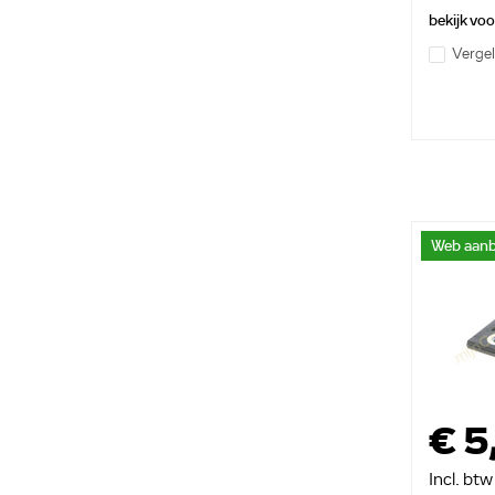
bekijk vo
Vergel
Web aanb
€ 5
Incl. btw