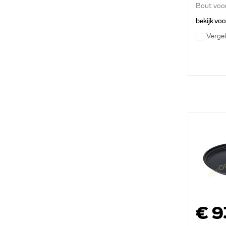
Bout voor
snaarwie.
bekijk vo
Vergel
€ 9