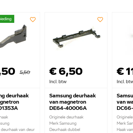
ieding
,50
€ 6,50
€ 1
5,50
Incl. btw
Incl. bt
g deurhaak
Samsung deurhaak
Samsu
gnetron
van magnetron
van w
01353A
DE64-40006A
DC66
 haak
Originele deurhaak
Originel
msung
Merk Samsung
Merk Sa
 deurhaak van deur
Deurhaak dubbel
Haak van