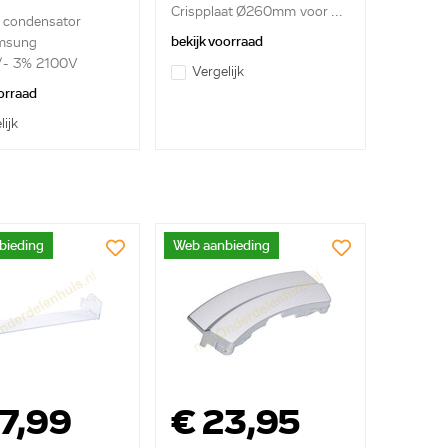
F 2501-001012
Crispplaat Ø260mm voor ...
e condensator
bekijk voorraad
msung
+/- 3% 2100V
Vergelijk
orraad
lijk
bieding
Web aanbieding
7,99
€ 23,95