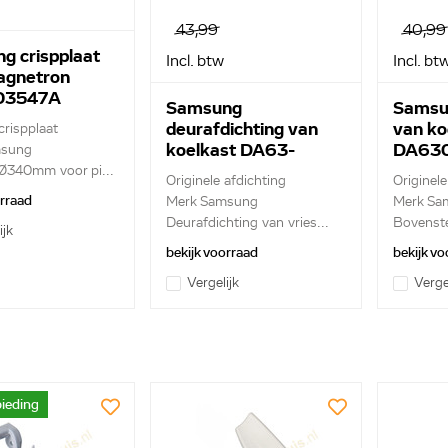
43,99
40,99
g crispplaat
Incl. btw
Incl. bt
agnetron
03547A
Samsung
Samsu
deurafdichting van
van ko
crispplaat
koelkast DA63-
DA63
msung
04297D
 Ø340mm voor pi...
Originele afdichting
Originel
orraad
Merk Samsung
Merk Sa
Deurafdichting van vries...
Bovenste
ijk
transpar.
bekijk voorraad
bekijk vo
Vergelijk
Verge
ieding