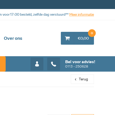
n voor 17:00 besteld, zelfde dag verstuurd**
Meer informatie
0
Over ons
€0,00
Bel voor advies!
0113 - 250628
Terug