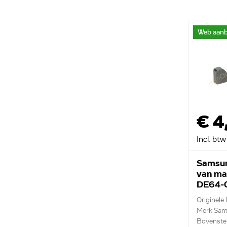
Web aanb
€ 4
Incl. btw
Samsun
van ma
DE64-
Originele
Merk Sa
Bovenste