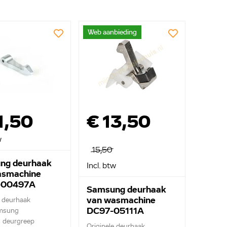
Web aanbieding
1,50
€ 13,50
w
15,50
ng deurhaak
Incl. btw
asmachine
-00497A
Samsung deurhaak
van wasmachine
e deurhaak
DC97-05111A
msung
 deurgreep
Originele deurhaak