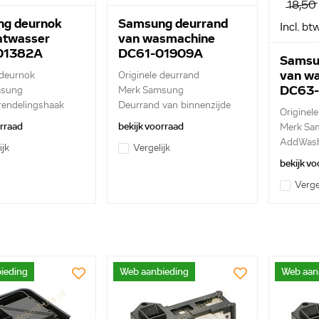
18,50
g deurnok
Samsung deurrand
Incl. bt
atwasser
van wasmachine
01382A
DC61-01909A
Samsu
van w
 deurnok
Originele deurrand
DC63-
msung
Merk Samsung
rendelingshaak
Deurrand van binnenzijde
Originel
orraad
bekijk voorraad
Merk Sa
AddWash
ijk
Vergelijk
i...
bekijk vo
Verge
ieding
Web aanbieding
Web aan