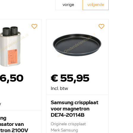
vorige
volgende
36,50
€ 55,95
Incl. btw
Samsung crispplaat
w
voor magnetron
DE74-20114B
ng
sator van
Originele crispplaat
tron 2100V
Merk Samsung