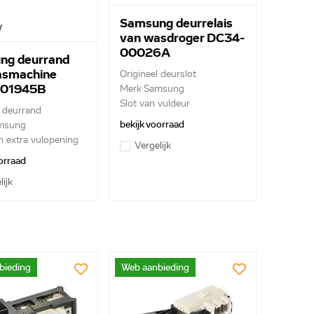
Samsung deurrelais
w
van wasdroger DC34-
00026A
ng deurrand
asmachine
Origineel deurslot
01945B
Merk Samsung
Slot van vuldeur
e deurrand
bekijk voorraad
msung
 extra vulopening
Vergelijk
orraad
lijk
bieding
Web aanbieding