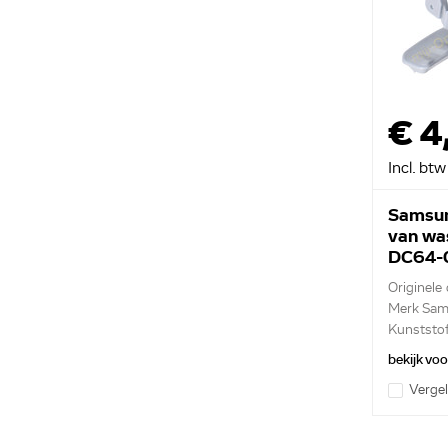
€ 4
Incl. btw
Samsun
van wa
DC64-
Originele
Merk Sa
Kunststof
bekijk vo
Vergel