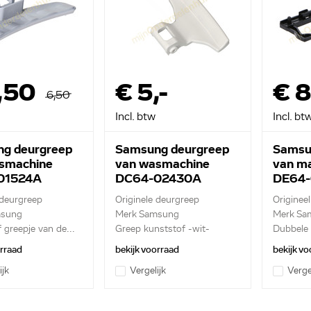
,50
€ 5,-
€ 8
6,50
Incl. btw
Incl. bt
g deurgreep
Samsung deurgreep
Samsu
smachine
van wasmachine
van m
01524A
DC64-02430A
DE64
 deurgreep
Originele deurgreep
Originee
msung
Merk Samsung
Merk Sa
 greepje van de...
Greep kunststof -wit-
Dubbele 
orraad
bekijk voorraad
bekijk vo
ijk
Vergelijk
Verge