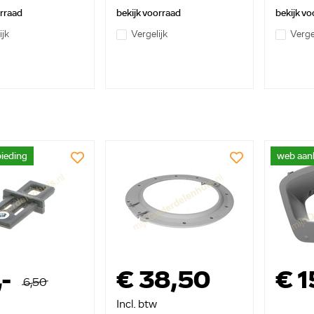
orraad
bekijk voorraad
bekijk vo
ijk
Vergelijk
Verge
ieding
web aan
,-
€ 38,50
€ 1
6,50
Incl. btw