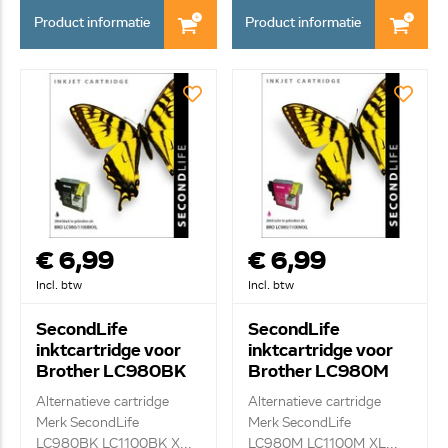
Product informatie
Product informatie
€ 6,99
€ 6,99
Incl. btw
Incl. btw
SecondLife
SecondLife
inktcartridge voor
inktcartridge voor
Brother LC980BK
Brother LC980M
LC1100BK XL
LC1100M XL rood
Alternatieve cartridge
Alternatieve cartridge
zwart
Merk SecondLife
Merk SecondLife
LC980BK LC1100BK X...
LC980M LC1100M XL...