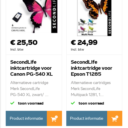
€ 25,50
€ 24,99
Incl. btw
Incl. btw
SecondLife
SecondLIfe
inktcartridge voor
inktcartridge voor
Canon PG-540 XL
Epson T1285
zwart
Multipack XL
Alternatieve cartridge
Alternatieve cartridges
Merk SecondLife
Merk SecondLife
PG-540 XL zwart/ ...
Multipack 1281, 1...
toon voorraad
toon voorraad
Product informatie
Product informatie