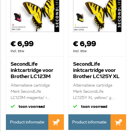
€ 6,99
€ 6,99
Incl. btw
Incl. btw
SecondLife
SecondLife
inktcartridge voor
inktcartridge voor
Brother LC123M
Brother LC125Y XL
rood
geel
Alternatieve cartridge
Alternatieve cartridge
Merk SecondLife
Merk SecondLife
LC123M magenta/ r...
LC125Y XL yellow/ g...
toon voorraad
toon voorraad
Product informatie
Product informatie