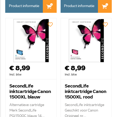
Product informatie
Product informatie
€ 8,99
€ 8,99
Incl. btw
Incl. btw
SecondLife
SecondLife
inktcartridge Canon
inktcartridge Canon
1500XL blauw
1500XL rood
CANPGI1500M
Alternatieve cartridge
SecondLife inktcartridge
Merk SecondLife
Geschikt voor Canon
PGI1500C blauw 14...
Origineel nr...