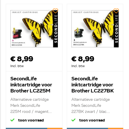
€ 8,99
€ 8,99
Incl. btw
Incl. btw
SecondLife
SecondLife
inktcartridge voor
inktcartridge voor
Brother LC225M
Brother LC227BK
rood
zwart
Alternatieve cartridge
Alternatieve cartridge
Merk SecondLife
Merk SecondLife
225M rood / magent...
227BK zwart / blac...
toon voorraad
toon voorraad