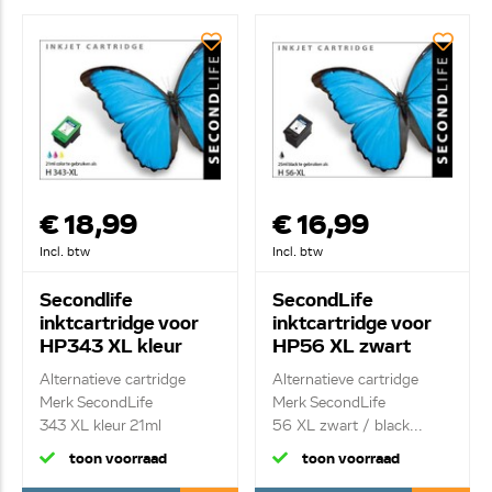
€ 18,99
€ 16,99
Incl. btw
Incl. btw
Secondlife
SecondLife
inktcartridge voor
inktcartridge voor
HP343 XL kleur
HP56 XL zwart
Alternatieve cartridge
Alternatieve cartridge
Merk SecondLife
Merk SecondLife
343 XL kleur 21ml
56 XL zwart / black...
toon voorraad
toon voorraad