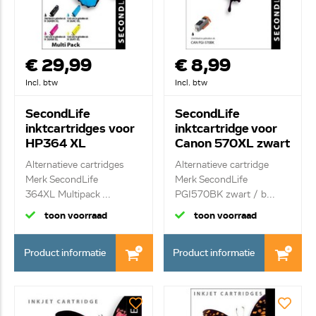
€ 29,99
€ 8,99
Incl. btw
Incl. btw
SecondLife
SecondLife
inktcartridges voor
inktcartridge voor
HP364 XL
Canon 570XL zwart
multipack
Alternatieve cartridges
Alternatieve cartridge
Merk SecondLife
Merk SecondLife
364XL Multipack ...
PGI570BK zwart / b...
toon voorraad
toon voorraad
Product informatie
Product informatie