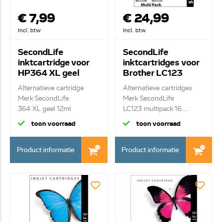
€ 7,99
€ 24,99
Incl. btw
Incl. btw
SecondLife
SecondLife
inktcartridge voor
inktcartridges voor
HP364 XL geel
Brother LC123
Multipack XL
Alternatieve cartridge
Alternatieve cartridges
Merk SecondLife
Merk SecondLife
364 XL geel 12ml
LC123 multipack 16...
toon voorraad
toon voorraad
Product informatie
Product informatie