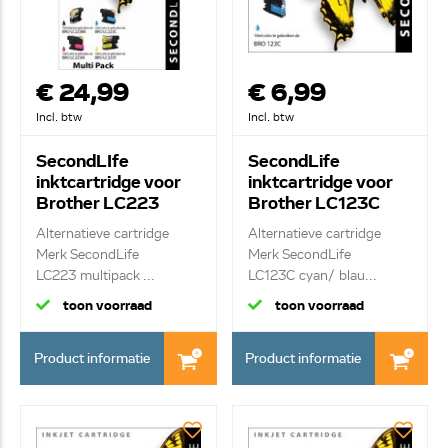
€ 24,99
€ 6,99
Incl. btw
Incl. btw
SecondLIfe
SecondLife
inktcartridge voor
inktcartridge voor
Brother LC223
Brother LC123C
Multipack
blauw
Alternatieve cartridge
Alternatieve cartridge
Merk SecondLife
Merk SecondLife
LC223 multipack ...
LC123C cyan/ blau...
toon voorraad
toon voorraad
Product informatie
Product informatie