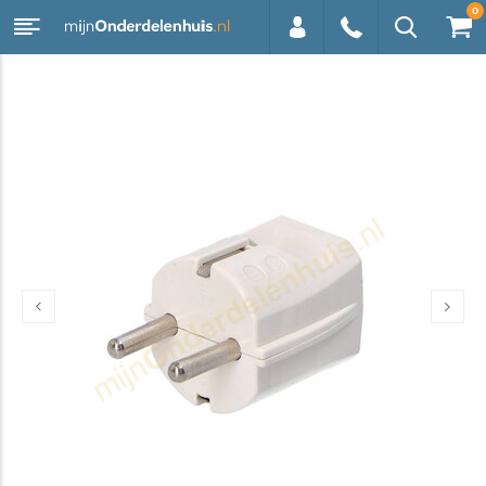
0
0113 -
250628