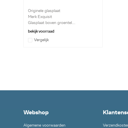
Originele glasplaat
Merk Exquisit
Glasplaat boven groentel...
bekijk voorraad
Vergelijk
Webshop
Klantens
Algemene voorwaarden
Verzendkoste