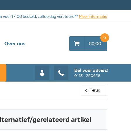
n voor 17:00 besteld, zelfde dag verstuurd**
Meer informatie
0
Over ons
€0,00
Bel voor advies!
0113 - 250628
Terug
lternatief/gerelateerd artikel