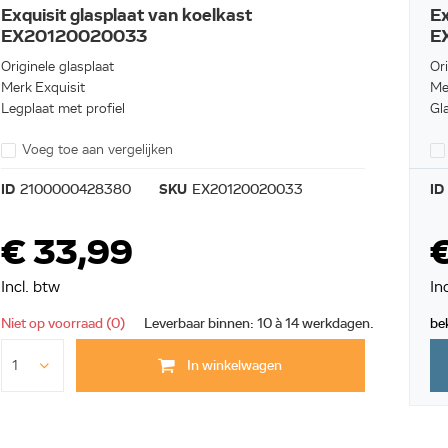
Exquisit glasplaat van koelkast
Ex
EX20120020033
E
Originele glasplaat
Ori
Merk Exquisit
Me
Legplaat met profiel
Gl
Voeg toe aan vergelijken
ID
2100000428380
SKU
EX20120020033
ID
€ 33,99
€
Incl. btw
In
Niet op voorraad (0)
Leverbaar binnen: 10 à 14 werkdagen.
be
In winkelwagen