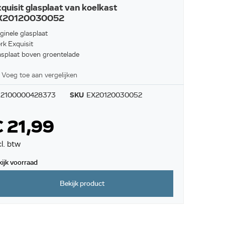
quisit glasplaat van koelkast
X20120030052
ginele glasplaat
rk Exquisit
asplaat boven groentelade
Voeg toe aan vergelijken
2100000428373
SKU
EX20120030052
 21,99
cl. btw
kijk voorraad
Bekijk product