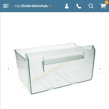
0
0113 -
250628