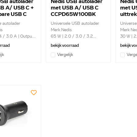
USB autolader
Nedis USB autolader
Nedis 
B A/ USB C +
met USB A/ USB C
met U
kbare USB C
CCPD65W100BK
uittre
kabel
e autolader
Universele USB autolader
Universe
C1A60WBK
is
Merk Nedis
Merk Ned
4 / 3.0 A | Outpu...
65 W | 2.0 / 3.0 / 3.2...
30 W | 2.
orraad
bekijk voorraad
bekijk vo
ijk
Vergelijk
Verge