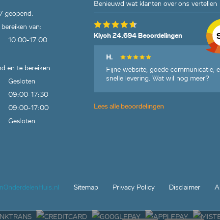
Benieuwd wat klanten over ons vertellen
7 geopend.
 bereiken van:
Kiyoh 24.694 Beoordelingen
10:00-17:00
H.
d en te bereiken:
Fijne website, goede communicatie, 
snelle levering. Wat wil nog meer?
Gesloten
09:00-17:30
Lees alle beoordelingen
09:00-17:00
Gesloten
jnOnderdelenHuis.nl
Sitemap
Privacy Policy
Disclaimer
A