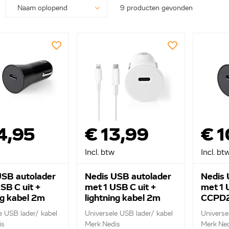
9 producten gevonden
4,95
€ 13,99
€ 1
Incl. btw
Incl. bt
USB autolader
Nedis USB autolader
Nedis 
SB C uit +
met 1 USB C uit +
met 1 
ng kabel 2m
lightning kabel 2m
CCPD
20W111BK
CCPDL20W111WT
e USB lader/ kabel
Universele USB lader/ kabel
Universe
is
Merk Nedis
Merk Ned