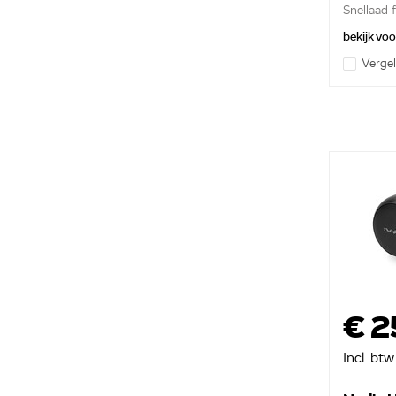
Snellaad f
bekijk vo
Vergel
€ 2
Incl. btw