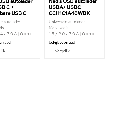
USB autolader
Nedis USB autolader
SB C +
USBA/ USBC
kbare USB C
CCH1C1A48WBK
 CCH1C30WBK
le autolader
Universele autolader
is
Merk Nedis
4 / 3.0 A | Outpu...
1.5 / 2.0 / 3.0 A | Output...
orraad
bekijk voorraad
lijk
Vergelijk