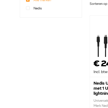
Alle merken
Sorteren op
Nedis
€ 2
Incl. btw
Nedis 
met 1 U
lightni
CCPDL
Universel
Merk Ned