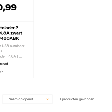
0,99
tolader 2
 4.8A zwart
U480ABK
e USB autolader
is
er | 4,8A | ...
orraad
ijk
9 producten gevonden