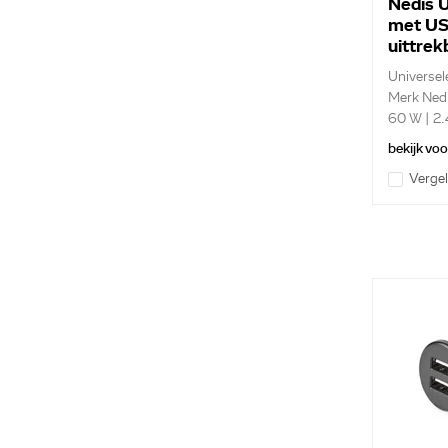
Nedis 
met US
uittre
kabel
Universel
CCH1
Merk Ned
60 W | 2.
bekijk vo
Vergel