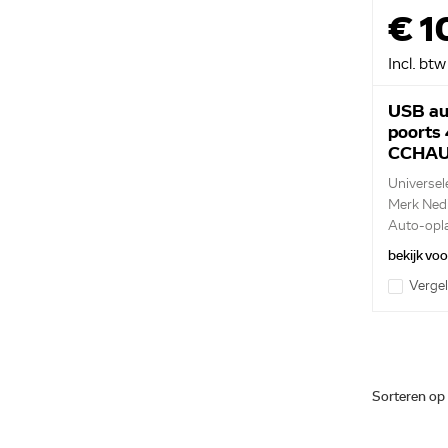
€ 1
Incl. btw
USB au
poorts
CCHA
Universel
Merk Ned
Auto-oplad
bekijk vo
Vergel
Sorteren op