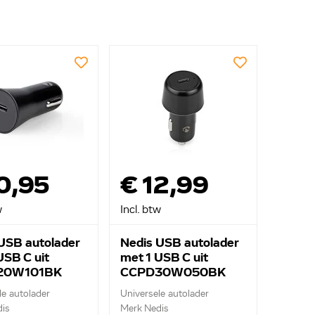
0,95
€ 12,99
w
Incl. btw
USB autolader
Nedis USB autolader
USB C uit
met 1 USB C uit
20W101BK
CCPD30W050BK
le autolader
Universele autolader
is
Merk Nedis