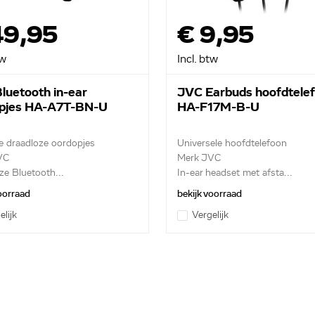
49,95
€ 9,95
tw
Incl. btw
luetooth in-ear
JVC Earbuds hoofdtele
pjes HA-A7T-BN-U
HA-F17M-B-U
le draadloze oordopjes
Universele hoofdtelefoon
VC
Merk JVC
ze Bluetooth...
In-ear headset met afsta...
voorraad
bekijk voorraad
elijk
Vergelijk