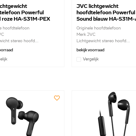
ichtgewicht
JVC lichtgewicht
telefoon Powerful
hoofdtelefoon Powerful
 roze HA-S31M-PEX
Sound blauw HA-S31M-
e
le hoofdtelefoon
Originele hoofdtelefoon
VC
Merk JVC
wicht stereo hoofd...
Lichtgewicht stereo hoofd...
aal van
voorraad
bekijk voorraad
ames te
elijk
Vergelijk
s,
n.
 een
cht.
voudig in
en
"-