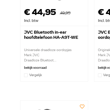
€ 44,95
€ 
49,95
Incl. btw
Incl. b
JVC Bluetooth in-ear
JVC B
hoofdtelefoon HA-A9T-WE
oordo
Universele draadloze oordopjes
Origine
Merk JVC
Merk J
Draadloze Bluetoot...
Draadlo
bekijk voorraad
bekijk 
Vergelijk
Verg