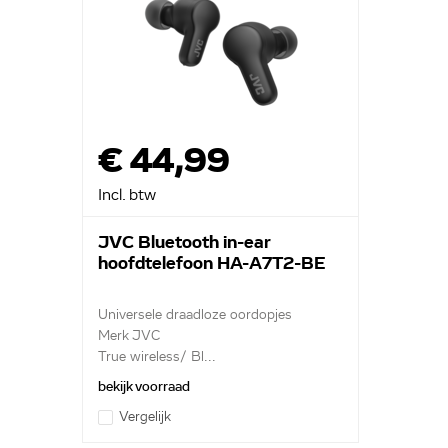
€ 44,99
Incl. btw
JVC Bluetooth in-ear
hoofdtelefoon HA-A7T2-BE
Universele draadloze oordopjes
Merk JVC
True wireless/ Bl...
bekijk voorraad
Vergelijk