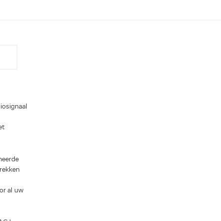
iosignaal
et
meerde
prekken
or al uw