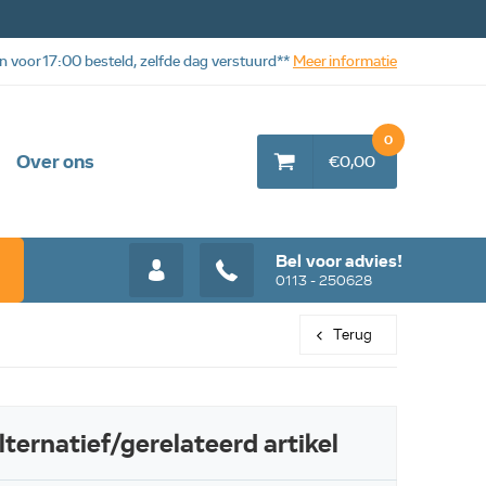
n voor 17:00 besteld, zelfde dag verstuurd**
Meer informatie
0
Over ons
€0,00
Bel voor advies!
0113 - 250628
Terug
lternatief/gerelateerd artikel