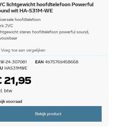
C lichtgewicht hoofdtelefoon Powerful
ound wit HA-S31M-WE
iversele hoofdtelefoon
rk JVC
chtgewicht stereo hoofdtelefoon powerful sound,
vouwbaar
Voeg toe aan vergelijken
W-24-307081
EAN
4975769458668
KU
HAS31MWE
 21,95
cl. btw
kijk voorraad
Bekijk product