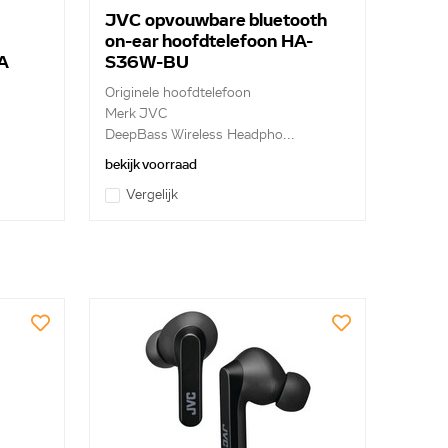
JVC opvouwbare bluetooth
on-ear hoofdtelefoon HA-
A
S36W-BU
Originele hoofdtelefoon
Merk JVC
DeepBass Wireless Headpho...
bekijk voorraad
Vergelijk