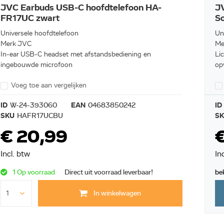
JVC Earbuds USB-C hoofdtelefoon HA-
JV
FR17UC zwart
S
Universele hoofdtelefoon
Un
Merk JVC
Me
In-ear USB-C headset met afstandsbediening en
Li
ingebouwde microfoon
op
Voeg toe aan vergelijken
ID
W-24-393060
EAN
04683850242
ID
SKU
HAFR17UCBU
S
€ 20,99
€
Incl. btw
In
1 Op voorraad
Direct uit voorraad leverbaar!
be
In winkelwagen