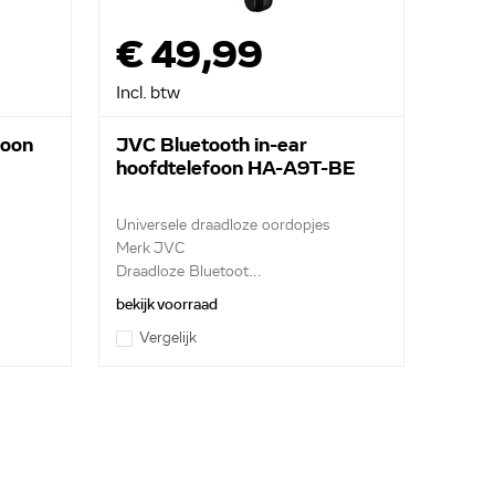
€ 49,99
Incl. btw
foon
JVC Bluetooth in-ear
hoofdtelefoon HA-A9T-BE
Universele draadloze oordopjes
Merk JVC
Draadloze Bluetoot...
bekijk voorraad
Vergelijk