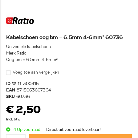
Kabelschoen oog bm = 6.5mm 4-6mm² 60736
Universele kabelschoen
Merk Ratio
Oog bm = 6.5mm 4-6mm²
Voeg toe aan vergelijken
ID
W-11-300815
EAN
8715063607364
SKU
60736
€ 2,50
Incl. btw
4 Op voorraad
Direct uit voorraad leverbaar!