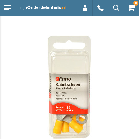
0
0113 -
250628