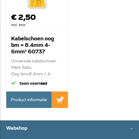
€ 2,50
Incl. btw
Kabelschoen oog
bm = 8.4mm 4-
6mm² 60737
Universele kabelschoen
Merk Ratio
Oog bm=8.4mm / 4-
6mm²
toon voorraad
Product informatie
Webshop