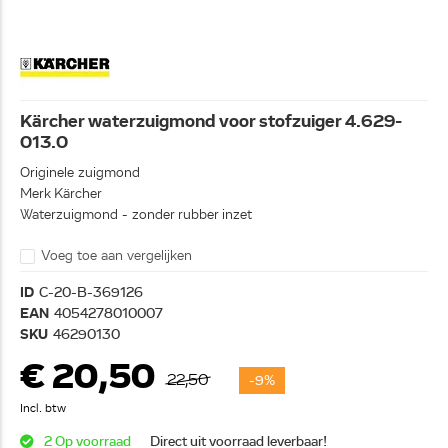
Kärcher waterzuigmond voor stofzuiger 4.629-
013.0
Originele zuigmond
Merk Kärcher
Waterzuigmond - zonder rubber inzet
Voeg toe aan vergelijken
ID
C-20-B-369126
EAN
4054278010007
SKU
46290130
€ 20,50
22,50
-9%
Incl. btw
2 Op voorraad
Direct uit voorraad leverbaar!