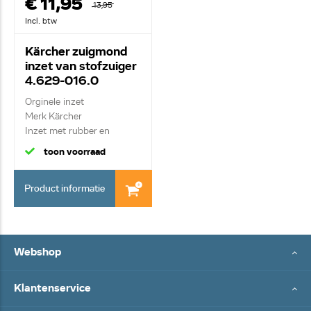
€ 11,95
13,95
Incl. btw
Kärcher zuigmond
inzet van stofzuiger
4.629-016.0
Orginele inzet
Merk Kärcher
Inzet met rubber en
borstel v...
toon voorraad
Product informatie
Webshop
Klantenservice