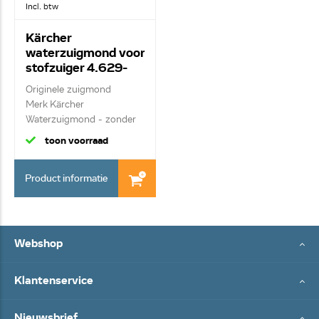
Incl. btw
Kärcher
waterzuigmond voor
stofzuiger 4.629-
013.0
Originele zuigmond
Merk Kärcher
Waterzuigmond - zonder
ru...
toon voorraad
Product informatie
Webshop
Klantenservice
Nieuwsbrief