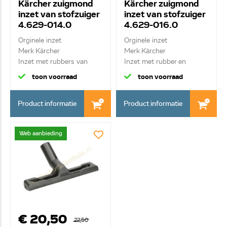
Kärcher zuigmond
Kärcher zuigmond
inzet van stofzuiger
inzet van stofzuiger
4.629-014.0
4.629-016.0
Orginele inzet
Orginele inzet
Merk Kärcher
Merk Kärcher
Inzet met rubbers van
Inzet met rubber en
zuigmon...
borstel v...
toon voorraad
toon voorraad
Product informatie
Product informatie
Web aanbieding
€ 20,50
22,50