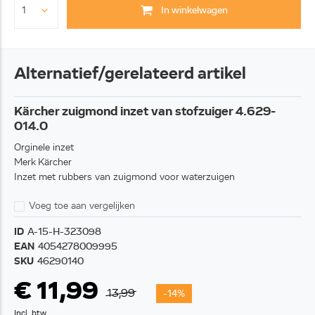
In winkelwagen
Alternatief/gerelateerd artikel
Kärcher zuigmond inzet van stofzuiger 4.629-
014.0
Orginele inzet
Merk Kärcher
Inzet met rubbers van zuigmond voor waterzuigen
Voeg toe aan vergelijken
ID
A-15-H-323098
EAN
4054278009995
SKU
46290140
€ 11,99
13,99
-14%
Incl. btw