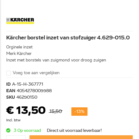
Kärcher borstel inzet van stofzuiger 4.629-015.0
Orginele inzet
Merk Kärcher
Inzet met borstels van zuigmond voor droog zuigen
Voeg toe aan vergelijken
ID
A-15-H-367771
EAN
4054278009988
SKU
46290150
€ 13,50
15,50
-13%
Incl. btw
3 Op voorraad
Direct uit voorraad leverbaar!