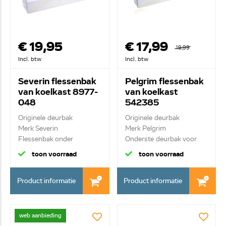
€ 19,95
€ 17,99
19,99
Incl. btw
Incl. btw
Severin flessenbak
Pelgrim flessenbak
van koelkast 8977-
van koelkast
048
542385
Originele deurbak
Originele deurbak
Merk Severin
Merk Pelgrim
Flessenbak onder
Onderste deurbak voor
fless...
toon voorraad
toon voorraad
Product informatie
Product informatie
web aanbieding