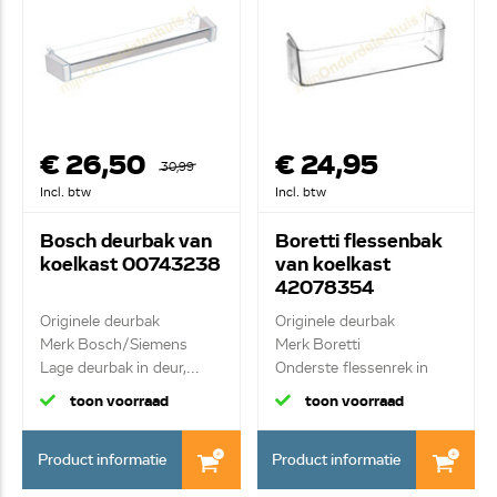
€ 26,50
€ 24,95
30,99
Incl. btw
Incl. btw
Bosch deurbak van
Boretti flessenbak
koelkast 00743238
van koelkast
42078354
Originele deurbak
Originele deurbak
Merk Bosch/Siemens
Merk Boretti
Lage deurbak in deur,...
Onderste flessenrek in
deur
toon voorraad
toon voorraad
Product informatie
Product informatie