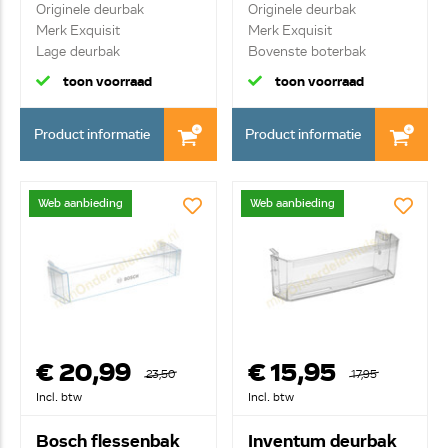
Originele deurbak
Originele deurbak
Merk Exquisit
Merk Exquisit
Lage deurbak
Bovenste boterbak
toon voorraad
toon voorraad
Product informatie
Product informatie
Web aanbieding
Web aanbieding
€ 20,99
€ 15,95
23,50
17,95
Incl. btw
Incl. btw
Bosch flessenbak
Inventum deurbak