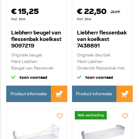
€ 15,25
€ 22,50
25,99
Incl. btw
Incl. btw
Liebherr beugel van
Liebherr flessenbak
flessenbak koelkast
van koelkast
9097219
7438891
Originele beugel
Originele deurbak
Merk Liebherr
Merk Liebherr
Beugel van flessenrek
Onderste flessenbak met
sc...
toon voorraad
toon voorraad
Product informatie
Product informatie
Web aanbieding