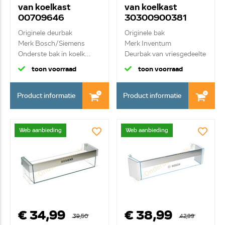
van koelkast
van koelkast
00709646
30300900381
Originele deurbak
Originele bak
Merk Bosch/Siemens
Merk Inventum
Onderste bak in koelk...
Deurbak van vriesgedeelte
(lin...
toon voorraad
toon voorraad
Product informatie
Product informatie
Web aanbieding
Web aanbieding
€ 34,99
€ 38,99
39,50
42,99