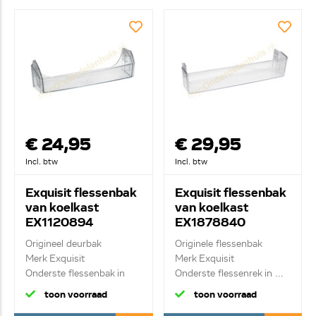
€ 24,95
€ 29,95
Incl. btw
Incl. btw
Exquisit flessenbak
Exquisit flessenbak
van koelkast
van koelkast
EX1120894
EX1878840
Origineel deurbak
Originele flessenbak
Merk Exquisit
Merk Exquisit
Onderste flessenbak in
Onderste flessenrek in ...
deu...
toon voorraad
toon voorraad