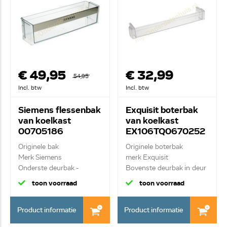
€ 49,95
€ 32,99
54,95
Incl. btw
Incl. btw
Siemens flessenbak
Exquisit boterbak
van koelkast
van koelkast
00705186
EX106TQ0670252
Originele bak
Originele boterbak
Merk Siemens
merk Exquisit
Onderste deurbak -
Bovenste deurbak in deur
transparant-
toon voorraad
toon voorraad
Product informatie
Product informatie