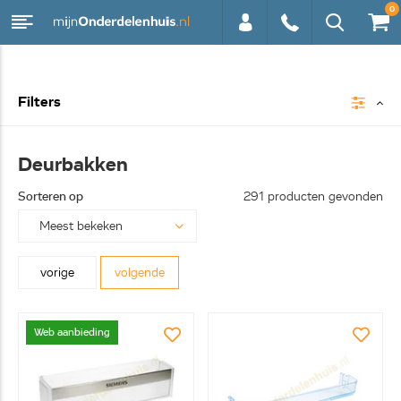
0
0113 -
Filters
250628
Deurbakken
Sorteren op
291 producten gevonden
vorige
volgende
Web aanbieding