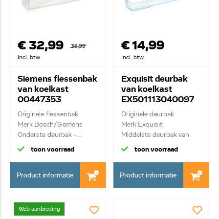
€ 32,99
€ 14,99
35,99
Incl. btw
Incl. btw
Siemens flessenbak
Exquisit deurbak
van koelkast
van koelkast
00447353
EX501113040097
Originele flessenbak
Originele deurbak
Merk Bosch/Siemens
Merk Exquisit
Onderste deurbak -...
Middelste deurbak van
koel...
toon voorraad
toon voorraad
Product informatie
Product informatie
Web aanbieding