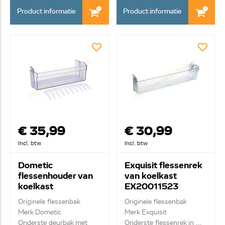
Product informatie
Product informatie
€ 35,99
€ 30,99
Incl. btw
Incl. btw
Dometic
Exquisit flessenrek
flessenhouder van
van koelkast
koelkast
EX20011523
207999526
Originele flessenbak
Originele flessenbak
Merk Dometic
Merk Exquisit
Onderste deurbak met
Onderste flessenrek in ...