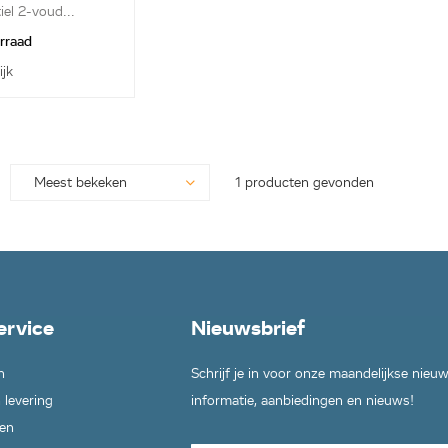
iel 2-voud...
orraad
ijk
1 producten gevonden
ervice
Nieuwsbrief
n
Schrijf je in voor onze maandelijkse nieu
 levering
informatie, aanbiedingen en nieuws!
en