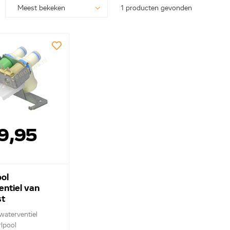
1 producten gevonden
9,95
ol
ntiel van
st
0030052
 waterventiel
lpool