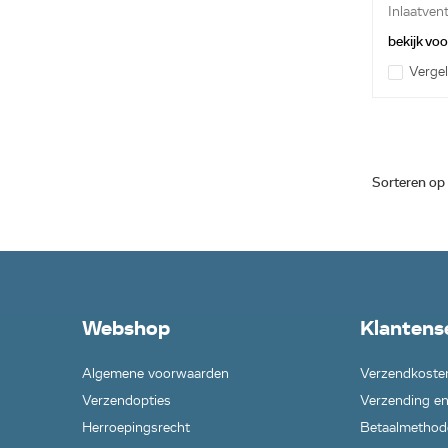
Inlaatvent
bekijk vo
Vergel
Sorteren op
Webshop
Klantens
Algemene voorwaarden
Verzendkoste
Verzendopties
Verzending en
Herroepingsrecht
Betaalmethod