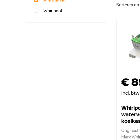
Alle merken
Sorteren op
Whirlpool
€ 8
Incl. btw
Whirlpo
waterve
koelka
48200
Origineel
Merk Whir