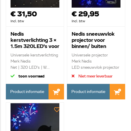
€ 31,50
€ 29,95
Incl. btw
Incl. btw
Nedis
Nedis sneeuwvlok
kerstverlichting 3 x
projector voor
1.5m 320LED's voor
binnen/ buiten
binnen/ buiten
CLPR1
Universele kerstverlichting
Universele projector
CLLN320
Merk Nedis
Merk Nedis
Net | 320 LED's | W...
LED sneeuwvlok projector
|...
toon voorraad
Niet meer leverbaar
Product informatie
Product informatie