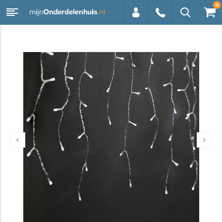
0
0113 -
250628