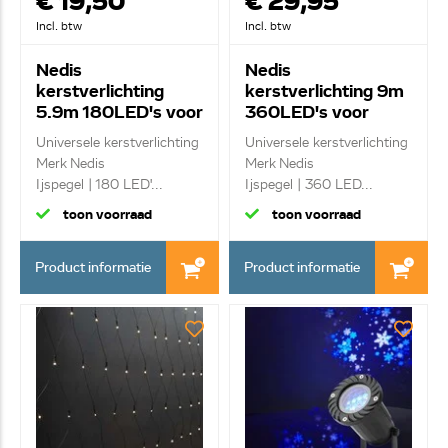
€ 19,50
€ 29,95
Incl. btw
Incl. btw
Nedis
Nedis
kerstverlichting
kerstverlichting 9m
5.9m 180LED's voor
360LED's voor
binnen/ buiten
binnen/ buiten
Universele kerstverlichting
Universele kerstverlichting
CLLC180
CLLC360C
Merk Nedis
Merk Nedis
Ijspegel | 180 LED'...
Ijspegel | 360 LED...
toon voorraad
toon voorraad
Product informatie
Product informatie