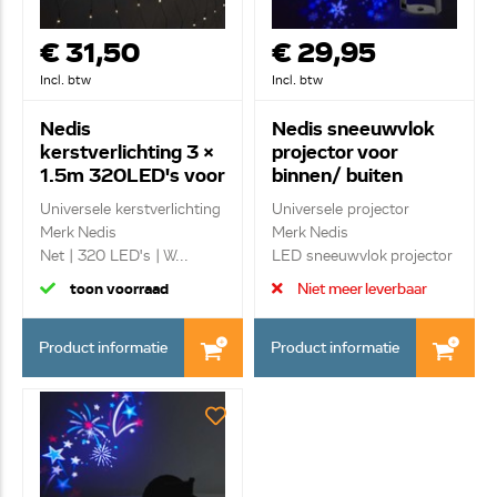
€ 31,50
€ 29,95
Incl. btw
Incl. btw
Nedis
Nedis sneeuwvlok
kerstverlichting 3 x
projector voor
1.5m 320LED's voor
binnen/ buiten
binnen/ buiten
CLPR1
Universele kerstverlichting
Universele projector
CLLN320
Merk Nedis
Merk Nedis
Net | 320 LED's | W...
LED sneeuwvlok projector
|...
toon voorraad
Niet meer leverbaar
Product informatie
Product informatie