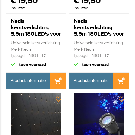
€ 19,50
€ 19,50
Incl. btw
Incl. btw
Nedis
Nedis
kerstverlichting
kerstverlichting
5.9m 180LED's voor
5.9m 180LED's voor
binnen/ buiten
binnen/ buiten
Universele kerstverlichting
Universele kerstverlichting
CLLC180
CLLC180C
Merk Nedis
Merk Nedis
Ijspegel | 180 LED'...
Ijspegel | 180 LED'...
toon voorraad
toon voorraad
Product informatie
Product informatie