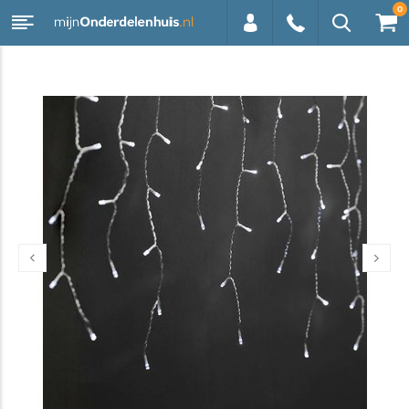
0
0113 -
250628