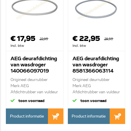
€ 17,95
€ 22,95
22,95
29,50
Incl. btw
Incl. btw
AEG deurafdichting
AEG deurafdichting
van wasdroger
van wasdroger
140066097019
8581366063114
Origineel deurrubber
Origineel deurrubber
Merk AEG
Merk AEG
Afdichtrubber van vuldeur
Afdichtrubber van vuldeur
toon voorraad
toon voorraad
Product informatie
Product informatie