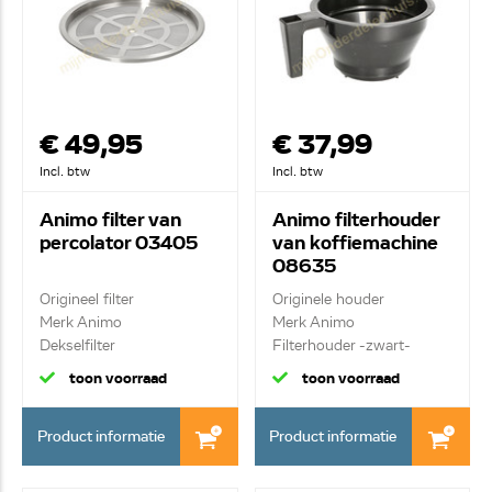
€ 49,95
€ 37,99
Incl. btw
Incl. btw
Animo filter van
Animo filterhouder
percolator 03405
van koffiemachine
08635
Origineel filter
Originele houder
Merk Animo
Merk Animo
Dekselfilter
Filterhouder -zwart-
toon voorraad
toon voorraad
Product informatie
Product informatie