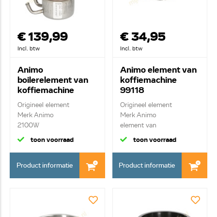
€ 139,99
€ 34,95
Incl. btw
Incl. btw
Animo
Animo element van
boilerelement van
koffiemachine
koffiemachine
99118
11143
Origineel element
Origineel element
Merk Animo
Merk Animo
2100W
element van
boilerelement230V
warmhoudplaat
toon voorraad
toon voorraad
Product informatie
Product informatie