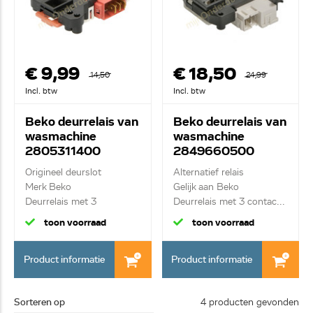
€ 9,99
€ 18,50
14,50
24,99
Incl. btw
Incl. btw
Beko deurrelais van
Beko deurrelais van
wasmachine
wasmachine
2805311400
2849660500
Origineel deurslot
Alternatief relais
Merk Beko
Gelijk aan Beko
Deurrelais met 3
Deurrelais met 3 contac...
contacten Z...
toon voorraad
toon voorraad
Product informatie
Product informatie
Sorteren op
4 producten gevonden