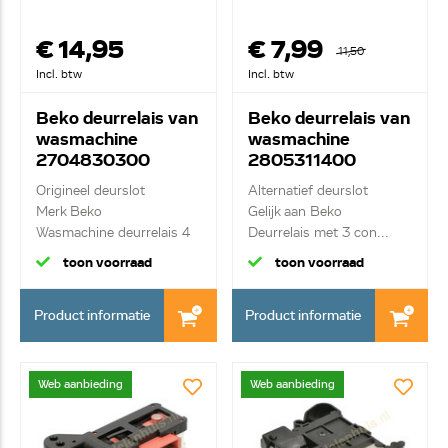
€ 14,95
€ 7,99
11,50
Incl. btw
Incl. btw
Beko deurrelais van
Beko deurrelais van
wasmachine
wasmachine
2704830300
2805311400
Origineel deurslot
Alternatief deurslot
Merk Beko
Gelijk aan Beko
Wasmachine deurrelais 4
Deurrelais met 3 con...
cont...
toon voorraad
toon voorraad
Product informatie
Product informatie
Web aanbieding
Web aanbieding