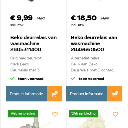
€ 9,99
€ 18,50
14,50
24,99
Incl. btw
Incl. btw
Beko deurrelais van
Beko deurrelais van
wasmachine
wasmachine
2805311400
2849660500
Origineel deurslot
Alternatief relais
Merk Beko
Gelijk aan Beko
Deurrelais met 3
Deurrelais met 3 contac...
contacten Z...
toon voorraad
toon voorraad
Product informatie
Product informatie
Web aanbieding
Web aanbieding