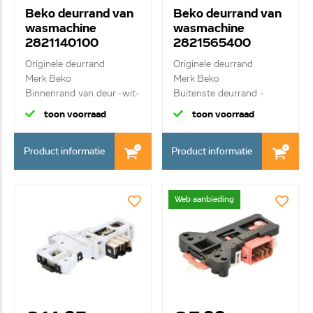
Beko deurrand van
Beko deurrand van
wasmachine
wasmachine
2821140100
2821565400
C00888674
Originele deurrand
Originele deurrand
Merk Beko
Merk Beko
Binnenrand van deur -wit-
Buitenste deurrand -
incl...
chrome-
toon voorraad
toon voorraad
Product informatie
Product informatie
Web aanbieding