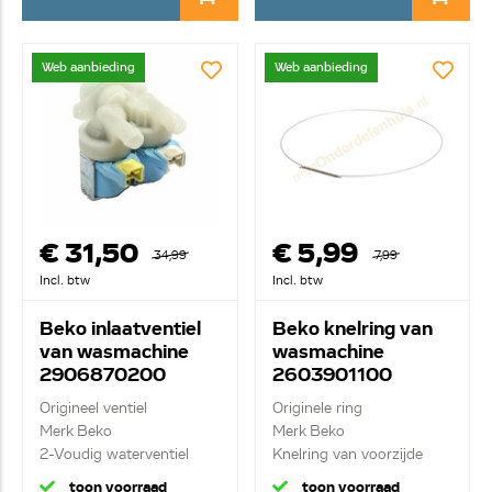
Web aanbieding
Web aanbieding
€ 31,50
€ 5,99
34,99
7,99
Incl. btw
Incl. btw
Beko inlaatventiel
Beko knelring van
van wasmachine
wasmachine
2906870200
2603901100
C00869647
Origineel ventiel
Originele ring
Merk Beko
Merk Beko
2-Voudig waterventiel
Knelring van voorzijde
manchet
toon voorraad
toon voorraad