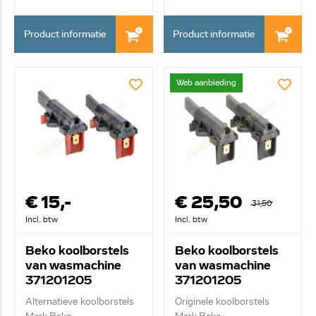
Product informatie
Product informatie
Web aanbieding
€ 15,-
€ 25,50
31,50
Incl. btw
Incl. btw
Beko koolborstels
Beko koolborstels
van wasmachine
van wasmachine
371201205
371201205
Alternatieve koolborstels
Originele koolborstels