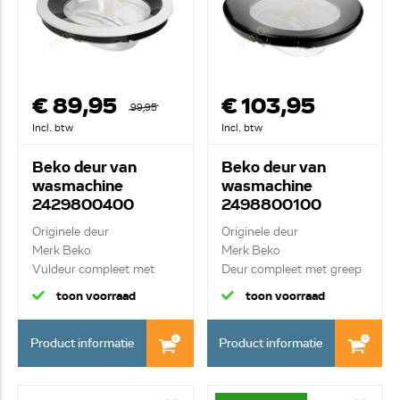
€ 89,95
€ 103,95
99,95
Incl. btw
Incl. btw
Beko deur van
Beko deur van
wasmachine
wasmachine
2429800400
2498800100
Originele deur
Originele deur
Merk Beko
Merk Beko
Vuldeur compleet met
Deur compleet met greep
greep, haak ...
en scharn...
toon voorraad
toon voorraad
Product informatie
Product informatie