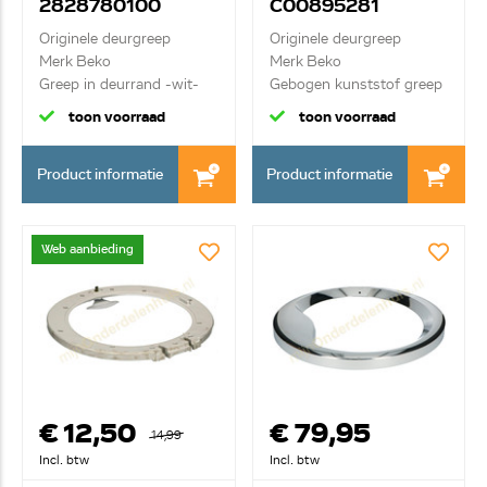
2828780100
C00895281
C00866012
2805990100
Originele deurgreep
Originele deurgreep
Merk Beko
Merk Beko
Greep in deurrand -wit-
Gebogen kunststof greep
toon voorraad
toon voorraad
Product informatie
Product informatie
Web aanbieding
€ 12,50
€ 79,95
14,99
Incl. btw
Incl. btw