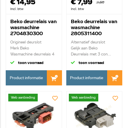
€ 14,95
€ 7,99
11,50
Incl. btw
Incl. btw
Beko deurrelais van
Beko deurrelais van
wasmachine
wasmachine
2704830300
2805311400
Origineel deurslot
Alternatief deurslot
Merk Beko
Gelijk aan Beko
Wasmachine deurrelais 4
Deurrelais met 3 con...
cont...
toon voorraad
toon voorraad
Product informatie
Product informatie
Web aanbieding
Web aanbieding