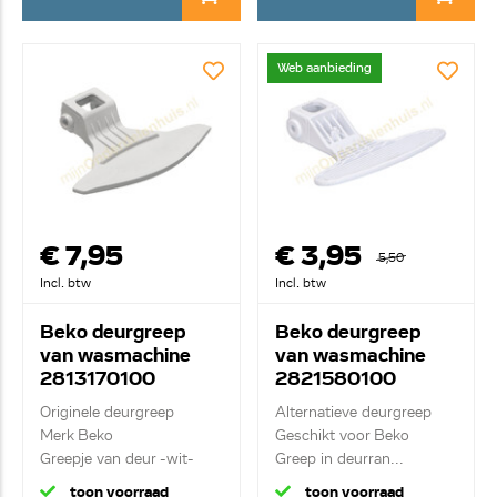
Web aanbieding
€ 7,95
€ 3,95
5,50
Incl. btw
Incl. btw
Beko deurgreep
Beko deurgreep
van wasmachine
van wasmachine
2813170100
2821580100
Originele deurgreep
Alternatieve deurgreep
Merk Beko
Geschikt voor Beko
Greepje van deur -wit-
Greep in deurran...
toon voorraad
toon voorraad