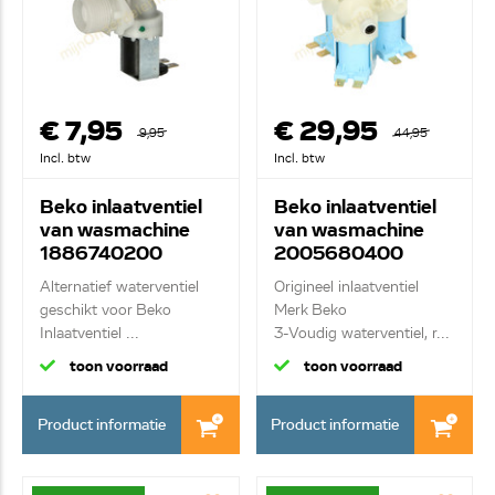
€ 7,95
€ 29,95
9,95
44,95
Incl. btw
Incl. btw
Beko inlaatventiel
Beko inlaatventiel
van wasmachine
van wasmachine
1886740200
2005680400
Alternatief waterventiel
Origineel inlaatventiel
geschikt voor Beko
Merk Beko
Inlaatventiel ...
3-Voudig waterventiel, r...
toon voorraad
toon voorraad
Product informatie
Product informatie