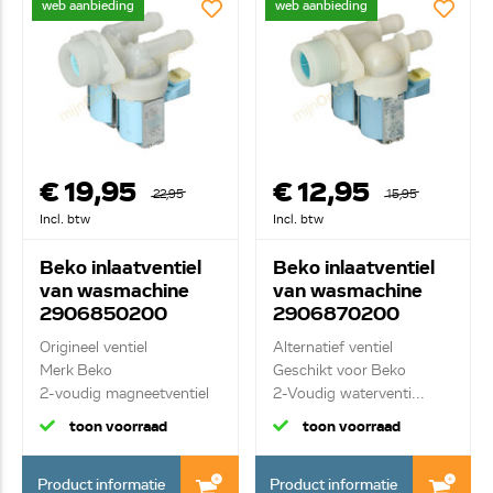
web aanbieding
web aanbieding
€ 19,95
€ 12,95
22,95
15,95
Incl. btw
Incl. btw
Beko inlaatventiel
Beko inlaatventiel
van wasmachine
van wasmachine
2906850200
2906870200
Origineel ventiel
Alternatief ventiel
Merk Beko
Geschikt voor Beko
2-voudig magneetventiel
2-Voudig waterventi...
recht ...
toon voorraad
toon voorraad
Product informatie
Product informatie