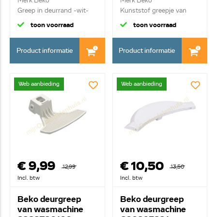
Merk Beko
Merk Beko
Greep in deurrand -wit-
Kunststof greepje van
deur ...
toon voorraad
toon voorraad
Product informatie
Product informatie
Web aanbieding
Web aanbieding
€ 9,99
€ 10,50
12,99
13,50
Incl. btw
Incl. btw
Beko deurgreep
Beko deurgreep
van wasmachine
van wasmachine