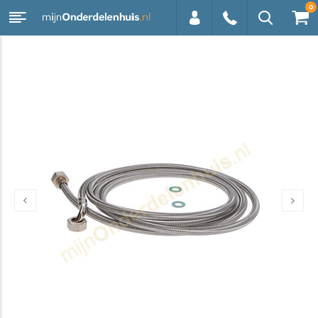
0
0113 -
250628