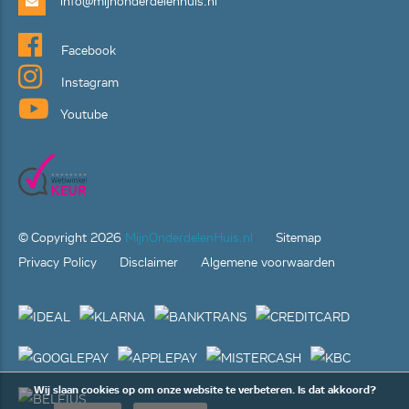
info@mijnonderdelenhuis.nl
Facebook
Instagram
Youtube
© Copyright
2026
MijnOnderdelenHuis.nl
Sitemap
Privacy Policy
Disclaimer
Algemene voorwaarden
Wij slaan cookies op om onze website te verbeteren. Is dat akkoord?