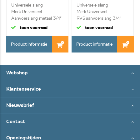
3/4-3/4
3/4-3/4
Universele slang
Universele slang
Merk Universeel
Merk Universeel
Aanvoerslang metaal 3/4"
RVS aanvoerslang 3/4"
...
rec...
toon voorraad
toon voorraad
Product informatie
Product informatie
Webshop
Klantenservice
Nieuwsbrief
Contact
Openingstijden