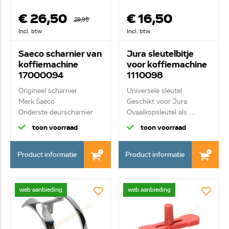
€ 26,50
€ 16,50
29,95
Incl. btw
Incl. btw
Saeco scharnier van
Jura sleutelbitje
koffiemachine
voor koffiemachine
17000094
1110098
Origineel scharnier
Universele sleutel
Merk Saeco
Geschikt voor Jura
Onderste deurscharnier
Ovaalkopsleutel als ...
va...
toon voorraad
toon voorraad
Product informatie
Product informatie
web aanbieding
web aanbieding