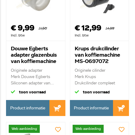
€ 9,99
€ 12,99
11,50
14,99
Incl. btw
Incl. btw
Douwe Egberts
Krups drukcilinder
adapter glazenbuis
van koffiemachine
van koffiemachine
MS-0697072
60016
Originele adapter
Originele cilinder
Merk Douwe Egberts
Merk Krups
Siliconen adapter van...
Drukcilinder compleet
toon voorraad
toon voorraad
Product informatie
Product informatie
Web aanbieding
Web aanbieding