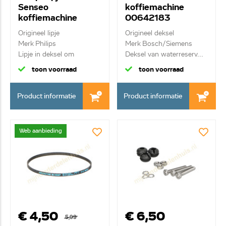
Senseo
koffiemachine
koffiemachine
00642183
422224005991
Origineel lipje
Origineel deksel
Merk Philips
Merk Bosch/Siemens
Lipje in deksel om
Deksel van waterreserv...
koffiepad...
toon voorraad
toon voorraad
Product informatie
Product informatie
Web aanbieding
€ 4,50
€ 6,50
5,99