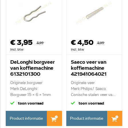
€ 3,95
€ 4,50
5,95
5,95
Incl. btw
Incl. btw
DeLonghi borgveer
Saeco veer van
van koffiemachine
koffiemachine
6132101300
421941064021
Originele borgveer
Originele veer
Merk DeLonghi
Merk Philips/ Saeco
Borgveer 15 x 6 x 1mm
Conische stalen veer va...
toon voorraad
toon voorraad
Product informatie
Product informatie