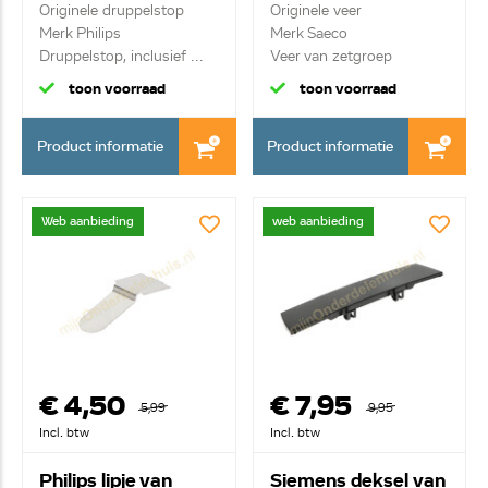
CP0396/01
Originele druppelstop
Originele veer
Merk Philips
Merk Saeco
Druppelstop, inclusief ...
Veer van zetgroep
toon voorraad
toon voorraad
Product informatie
Product informatie
Web aanbieding
web aanbieding
€ 4,50
€ 7,95
5,99
9,95
Incl. btw
Incl. btw
Philips lipje van
Siemens deksel van