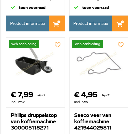
toon voorraad
toon voorraad
Product informatie
Product informatie
web aanbieding
Web aanbieding
€ 7,99
€ 4,95
9,50
6,50
Incl. btw
Incl. btw
Philips druppelstop
Saeco veer van
van koffiemachine
koffiemachine
300005118271
421944025811