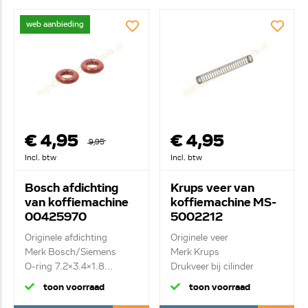
web aanbieding
€ 4,95
€ 4,95
9,95
Incl. btw
Incl. btw
Bosch afdichting
Krups veer van
van koffiemachine
koffiemachine MS-
00425970
5002212
Originele afdichting
Originele veer
Merk Bosch/Siemens
Merk Krups
O-ring 7.2x3.4x1.8...
Drukveer bij cilinder
toon voorraad
toon voorraad