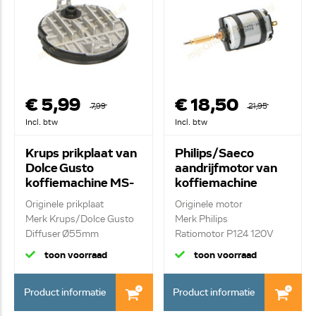
€ 5,99
€ 18,50
7,99
21,95
Incl. btw
Incl. btw
Krups prikplaat van
Philips/Saeco
Dolce Gusto
aandrijfmotor van
koffiemachine MS-
koffiemachine
622718
11005214
Originele prikplaat
Originele motor
Merk Krups/Dolce Gusto
Merk Philips
Diffuser Ø55mm
Ratiomotor P124 120V
toon voorraad
toon voorraad
Product informatie
Product informatie