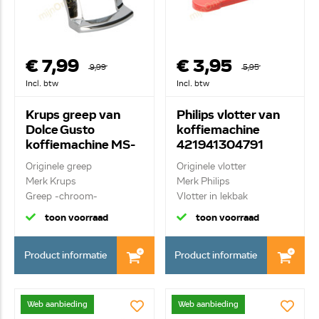
€ 7,99
€ 3,95
9,99
5,95
Incl. btw
Incl. btw
Krups greep van
Philips vlotter van
Dolce Gusto
koffiemachine
koffiemachine MS-
421941304791
623538
Originele greep
Originele vlotter
Merk Krups
Merk Philips
Greep -chroom-
Vlotter in lekbak
toon voorraad
toon voorraad
Product informatie
Product informatie
Web aanbieding
Web aanbieding