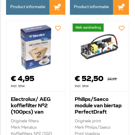
Product informatie
Product informatie
Web aanbieding
€ 4,95
€ 52,50
55,99
Incl. btw
Incl. btw
Electrolux/ AEG
Philips/Saeco
koffiefilter Nº2
module van biertap
(100pcs) van
PerfectDraft
koffiemachine
642001014861
Originele filters
Originele print
9002563139
Merk Menalux
Merk Philips/Saeco
Koffiefilters Nº2 (102)
Print Voeding