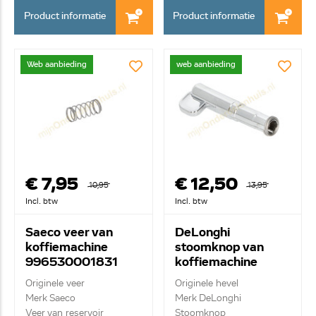
Product informatie
Product informatie
Web aanbieding
web aanbieding
€ 7,95
€ 12,50
10,95
13,95
Incl. btw
Incl. btw
Saeco veer van
DeLonghi
koffiemachine
stoomknop van
996530001831
koffiemachine
AS00008493
Originele veer
Originele hevel
Merk Saeco
Merk DeLonghi
Veer van reservoir
Stoomknop