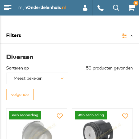
0
0113 -
Filters
250628
Diversen
Sorteren op
59 producten gevonden
volgende
Web aanbieding
Web aanbieding