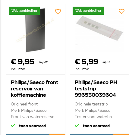
Web aanbieding
Web aanbieding
€ 9,95
€ 5,99
12,50
6,99
Incl. btw
Incl. btw
Philips/Saeco front
Philips/Saeco PH
reservoir van
teststrip
koffiemachine
996530039604
996530072456
HD5085
Origineel front
Originele teststrip
Merk Philips/Saeco
Merk Philips/Saeco
Front van waterreservoi...
Tester voor waterha...
toon voorraad
toon voorraad