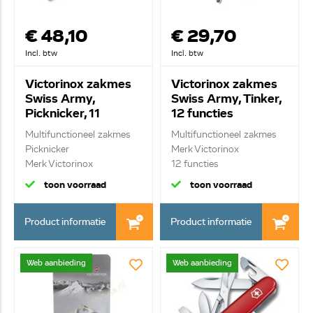
€ 48,10
€ 29,70
Incl. btw
Incl. btw
Victorinox zakmes
Victorinox zakmes
Swiss Army,
Swiss Army, Tinker,
Picknicker, 11
12 functies
functies 0.8353.B1
1.4603.B1
Multifunctioneel zakmes
Multifunctioneel zakmes
Picknicker
Merk Victorinox
Merk Victorinox
12 functies
11 fun...
toon voorraad
toon voorraad
Product informatie
Product informatie
Web aanbieding
Web aanbieding