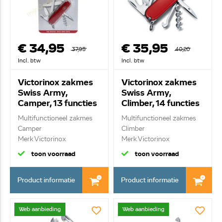
€ 34,95
€ 35,95
37,95
40,20
Incl. btw
Incl. btw
Victorinox zakmes
Victorinox zakmes
Swiss Army,
Swiss Army,
Camper, 13 functies
Climber, 14 functies
1.3613.B1
1.3703.B1
Multifunctioneel zakmes
Multifunctioneel zakmes
Camper
Climber
Merk Victorinox
Merk Victorinox
13 functies
14 functi...
toon voorraad
toon voorraad
Product informatie
Product informatie
Web aanbieding
Web aanbieding