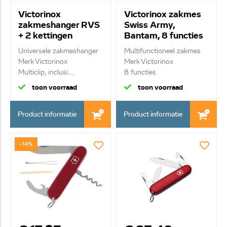
Victorinox
Victorinox zakmes
zakmeshanger RVS
Swiss Army,
+ 2 kettingen
Bantam, 8 functies
5V4.1860
0.2303.B1
Universele zakmeshanger
Multifunctioneel zakmes
Merk Victorinox
Merk Victorinox
Multiclip, inclusi...
8 functies
toon voorraad
toon voorraad
Product informatie
Product informatie
-14%