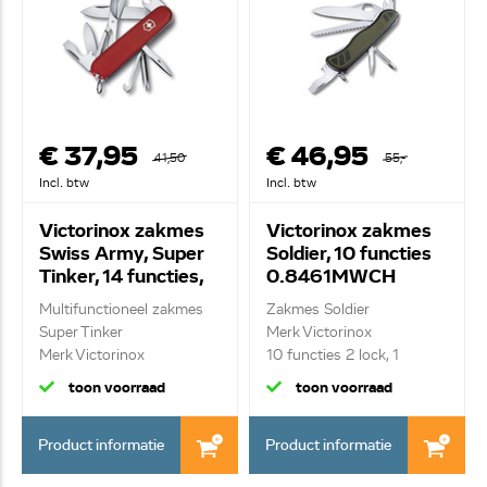
€ 37,95
€ 46,95
41,50
55,-
Incl. btw
Incl. btw
Victorinox zakmes
Victorinox zakmes
Swiss Army, Super
Soldier, 10 functies
Tinker, 14 functies,
0.8461MWCH
1.4703.B1
Multifunctioneel zakmes
Zakmes Soldier
Super Tinker
Merk Victorinox
Merk Victorinox
10 functies 2 lock, 1
14 fu...
hand,...
toon voorraad
toon voorraad
Product informatie
Product informatie