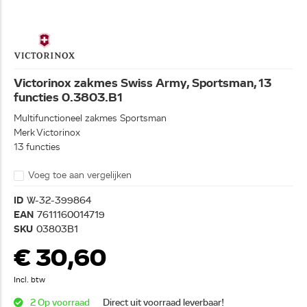
Victorinox zakmes Swiss Army, Sportsman, 13
functies 0.3803.B1
Multifunctioneel zakmes Sportsman
Merk Victorinox
13 functies
Voeg toe aan vergelijken
ID
W-32-399864
EAN
7611160014719
SKU
03803B1
€ 30,60
Incl. btw
2 Op voorraad
Direct uit voorraad leverbaar!