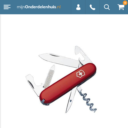
0
0113 -
250628