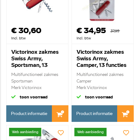
€ 30,60
€ 34,95
37,95
Incl. btw
Incl. btw
Victorinox zakmes
Victorinox zakmes
Swiss Army,
Swiss Army,
Sportsman, 13
Camper, 13 functies
functies 0.3803.B1
1.3613.B1
Multifunctioneel zakmes
Multifunctioneel zakmes
Sportsman
Camper
Merk Victorinox
Merk Victorinox
13 funct...
13 functies
toon voorraad
toon voorraad
Product informatie
Product informatie
Web aanbieding
Web aanbieding