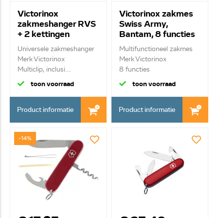
Victorinox
Victorinox zakmes
zakmeshanger RVS
Swiss Army,
+ 2 kettingen
Bantam, 8 functies
5V4.1860
0.2303.B1
Universele zakmeshanger
Multifunctioneel zakmes
Merk Victorinox
Merk Victorinox
Multiclip, inclusi...
8 functies
toon voorraad
toon voorraad
Product informatie
Product informatie
-14%