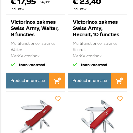
€ 17,95
€ 23,40
20,95
Incl. btw
Incl. btw
Victorinox zakmes
Victorinox zakmes
Swiss Army, Waiter,
Swiss Army,
9 functies
Recruit, 10 functies
0.3303.B1
0.2503.B1
Multifunctioneel zakmes
Multifunctioneel zakmes
Waiter
Recruit
Merk Victorinox
Merk Victorinox
9 functies
10 functie...
toon voorraad
toon voorraad
Product informatie
Product informatie