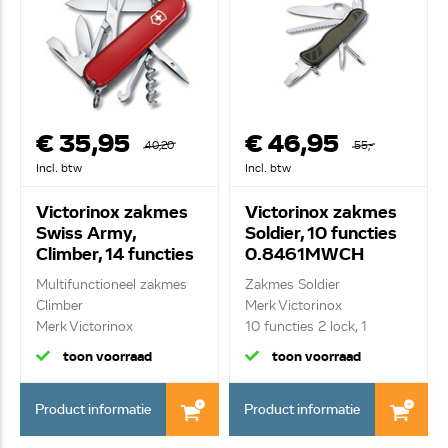
€ 35,95
€ 46,95
40,20
55,-
Incl. btw
Incl. btw
Victorinox zakmes
Victorinox zakmes
Swiss Army,
Soldier, 10 functies
Climber, 14 functies
0.8461MWCH
1.3703.B1
Multifunctioneel zakmes
Zakmes Soldier
Climber
Merk Victorinox
Merk Victorinox
10 functies 2 lock, 1
14 functi...
hand,...
toon voorraad
toon voorraad
Product informatie
Product informatie