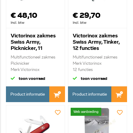
€ 48,10
€ 29,70
Incl. btw
Incl. btw
Victorinox zakmes
Victorinox zakmes
Swiss Army,
Swiss Army, Tinker,
Picknicker, 11
12 functies
functies 0.8353.B1
1.4603.B1
Multifunctioneel zakmes
Multifunctioneel zakmes
Picknicker
Merk Victorinox
Merk Victorinox
12 functies
11 fun...
toon voorraad
toon voorraad
Product informatie
Product informatie
Web aanbieding