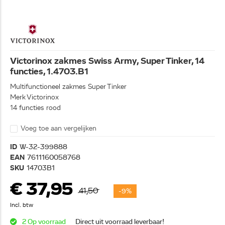
Victorinox zakmes Swiss Army, Super Tinker, 14
functies, 1.4703.B1
Multifunctioneel zakmes Super Tinker
Merk Victorinox
14 functies rood
Voeg toe aan vergelijken
ID
W-32-399888
EAN
7611160058768
SKU
14703B1
€ 37,95
41,50
-9%
Incl. btw
2 Op voorraad
Direct uit voorraad leverbaar!