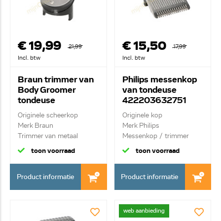
€ 19,99
€ 15,50
21,99
17,99
Incl. btw
Incl. btw
Braun trimmer van
Philips messenkop
Body Groomer
van tondeuse
tondeuse
422203632751
81695620
Originele scheerkop
Originele kop
Merk Braun
Merk Philips
Trimmer van metaal
Messenkop / trimmer
toon voorraad
toon voorraad
Product informatie
Product informatie
web aanbieding