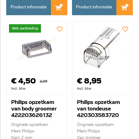
Product informatie
Product informatie
Web aanbieding
€ 4,50
€ 8,95
5,99
Incl. btw
Incl. btw
Philips opzetkam
Philips opzetkam
van body groomer
van tondeuse
422203626132
420303583720
CP0363
Originele opzetkam
Originele opzetkam
Merk Philips
Merk Philips
Kam 2 mm
Van trimmer