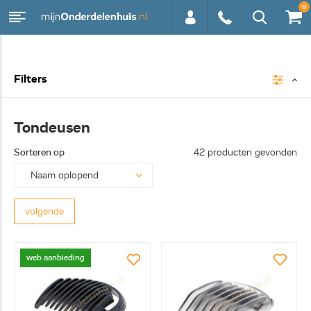
0
0113 -
Filters
250628
Tondeusen
Sorteren op
42 producten gevonden
volgende
web aanbieding