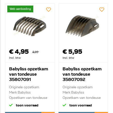
Web aanbieding
€ 4,95
€ 5,95
5,95
Incl. btw
Incl. btw
Babyliss opzetkam
Babyliss opzetkam
van tondeuse
van tondeuse
35807091
35807092
Originele opzetkam
Originele opzetkam
Merk Babyliss
Merk Babyliss
Opzetkam van tondeuse
Opzetkam van tondeuse
3-1...
21-...
toon voorraad
toon voorraad