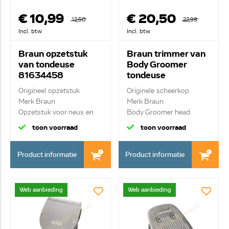
€ 10,99
€ 20,50
12,50
22,99
Incl. btw
Incl. btw
Braun opzetstuk
Braun trimmer van
van tondeuse
Body Groomer
81634458
tondeuse
81634460
Origineel opzetstuk
Originele scheerkop
Merk Braun
Merk Braun
Opzetstuk voor neus en
Body Groomer head
oren
toon voorraad
toon voorraad
Product informatie
Product informatie
Web aanbieding
Web aanbieding