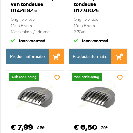
van tondeuse
tondeuse
81428925
81730026
Originele kop
Originele lader
Merk Braun
Merk Braun
Messenkop / trimmer
2.3 Volt
toon voorraad
toon voorraad
Product informatie
Product informatie
Web aanbieding
web aanbieding
€ 7,99
€ 6,50
9,50
7,95