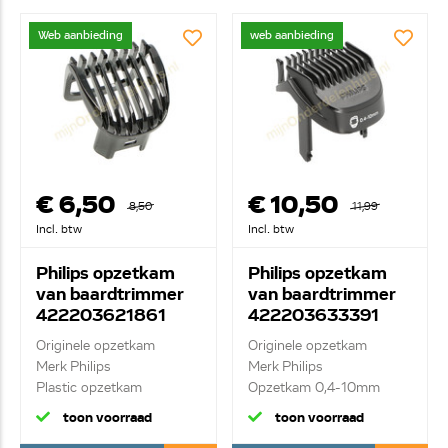
Web aanbieding
web aanbieding
€ 6,50
€ 10,50
8,50
11,99
Incl. btw
Incl. btw
Philips opzetkam
Philips opzetkam
van baardtrimmer
van baardtrimmer
422203621861
422203633391
Originele opzetkam
Originele opzetkam
Merk Philips
Merk Philips
Plastic opzetkam
Opzetkam 0,4-10mm
toon voorraad
toon voorraad