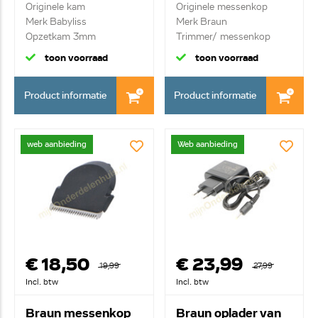
Originele kam
Originele messenkop
Merk Babyliss
Merk Braun
Opzetkam 3mm
Trimmer/ messenkop
toon voorraad
toon voorraad
Product informatie
Product informatie
web aanbieding
Web aanbieding
€ 18,50
€ 23,99
19,99
27,99
Incl. btw
Incl. btw
Braun messenkop
Braun oplader van