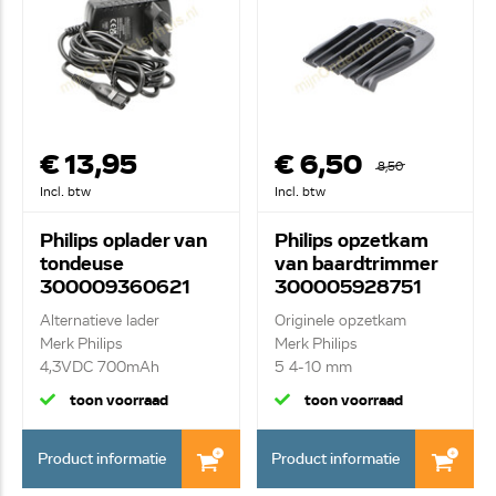
€ 13,95
€ 6,50
8,50
Incl. btw
Incl. btw
Philips oplader van
Philips opzetkam
tondeuse
van baardtrimmer
300009360621
300005928751
Alternatieve lader
Originele opzetkam
Merk Philips
Merk Philips
4,3VDC 700mAh
5 4-10 mm
toon voorraad
toon voorraad
Product informatie
Product informatie