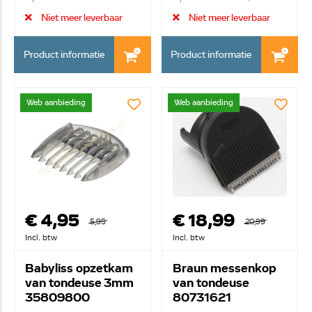
3-1...
Niet meer leverbaar
Niet meer leverbaar
Product informatie
Product informatie
Web aanbieding
Web aanbieding
€ 4,95
€ 18,99
5,95
20,99
Incl. btw
Incl. btw
Babyliss opzetkam
Braun messenkop
van tondeuse 3mm
van tondeuse
35809800
80731621