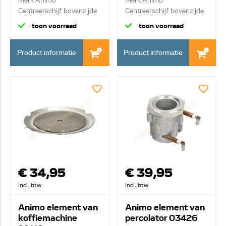
Merk Animo
Merk Animo
Centreerschijf bovenzijde
Centreerschijf bovenzijde
toon voorraad
toon voorraad
Product informatie
Product informatie
€ 34,95
€ 39,95
Incl. btw
Incl. btw
Animo element van
Animo element van
koffiemachine
percolator 03426