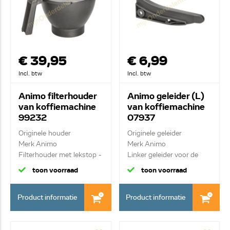
€ 39,95
€ 6,99
Incl. btw
Incl. btw
Animo filterhouder
Animo geleider (L)
van koffiemachine
van koffiemachine
99232
07937
Originele houder
Originele geleider
Merk Animo
Merk Animo
Filterhouder met lekstop -
Linker geleider voor de
zwar...
filt...
toon voorraad
toon voorraad
Product informatie
Product informatie