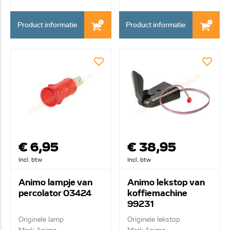
Product informatie
Product informatie
€ 6,95
€ 38,95
Incl. btw
Incl. btw
Animo lampje van
Animo lekstop van
percolator 03424
koffiemachine
99231
Originele lamp
Originele lekstop