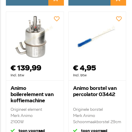
€ 139,99
€ 4,95
Incl. btw
Incl. btw
Animo
Animo borstel van
boilerelement van
percolator 03442
koffiemachine
11143
Origineel element
Originele borstel
Merk Animo
Merk Animo
2100W
Schoonmaakborstel 29cm
boilerelement230V
toon voorraad
toon voorraad