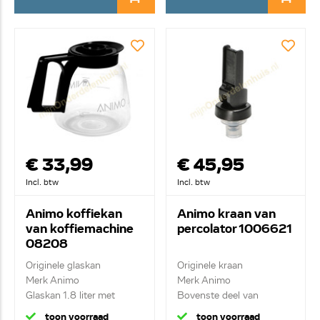
€ 33,99
€ 45,95
Incl. btw
Incl. btw
Animo koffiekan
Animo kraan van
van koffiemachine
percolator 1006621
08208
Originele glaskan
Originele kraan
Merk Animo
Merk Animo
Glaskan 1.8 liter met
Bovenste deel van
deksel ...
tapkraan
toon voorraad
toon voorraad