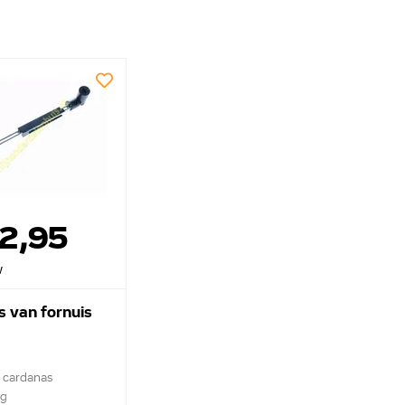
52,95
w
s van fornuis
e cardanas
ag