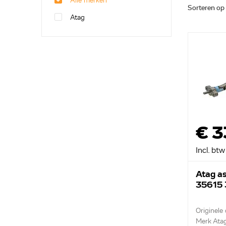
Alle merken
Sorteren op
Atag
€ 3
Incl. btw
Atag as
35615
Originele
Merk Ata