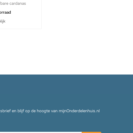
fbare cardanas
orraad
lijk
wsbrief en blijf op de hoogte van mijnOnderdelenhuis.nl