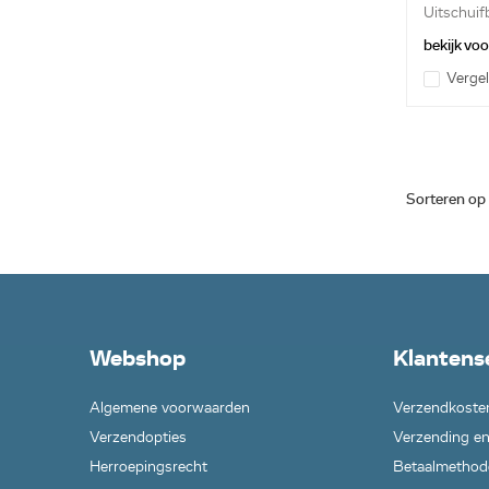
Uitschuif
bekijk vo
Vergel
Sorteren op
Webshop
Klantens
Algemene voorwaarden
Verzendkoste
Verzendopties
Verzending en
Herroepingsrecht
Betaalmethod