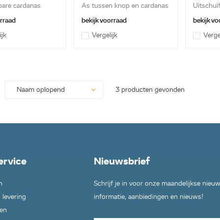
bare cardanas
As tussen knop en cardanas
Uitschui
orraad
bekijk voorraad
bekijk vo
ijk
Vergelijk
Verge
3 producten gevonden
ervice
Nieuwsbrief
n
Schrijf je in voor onze maandelijkse nieu
 levering
informatie, aanbiedingen en nieuws!
en