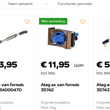
3 producten gevonden
Web aanbieding
3,95
€ 11,95
€ 
13,95
Incl. btw
Incl. bt
 van fornuis
Atag as van fornuis
Atag a
 34000470
35742
35743
 cardanas
Originele koppeling
Originel
g
Merk Atag
Merk At