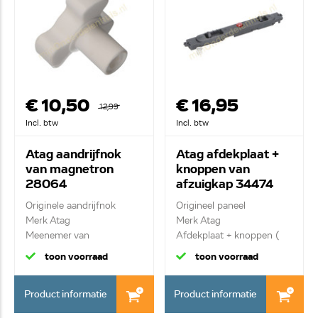
€ 10,50
€ 16,95
12,99
Incl. btw
Incl. btw
Atag aandrijfnok
Atag afdekplaat +
van magnetron
knoppen van
28064
afzuigkap 34474
Originele aandrijfnok
Origineel paneel
Merk Atag
Merk Atag
Meenemer van
Afdekplaat + knoppen (
draaiplatea...
schuif...
toon voorraad
toon voorraad
Product informatie
Product informatie