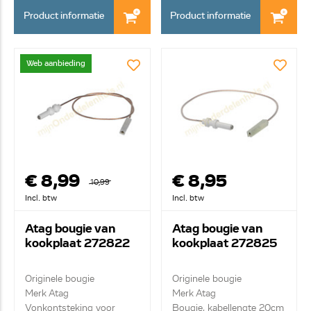
Product informatie
Product informatie
Web aanbieding
€ 8,99
€ 8,95
10,99
Incl. btw
Incl. btw
Atag bougie van
Atag bougie van
kookplaat 272822
kookplaat 272825
Originele bougie
Originele bougie
Merk Atag
Merk Atag
Vonkontsteking voor
Bougie, kabellengte 20cm