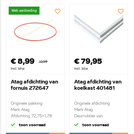
Web aanbieding
€ 8,99
€ 79,95
10,99
Incl. btw
Incl. btw
Atag afdichting van
Atag afdichting van
fornuis 272647
koelkast 401481
Originele pakking
Originele afdichting
Merk Atag
Merk Atag
Afdichting 72,75x1,78
Deurrubber van
koelkastdeur
toon voorraad
toon voorraad