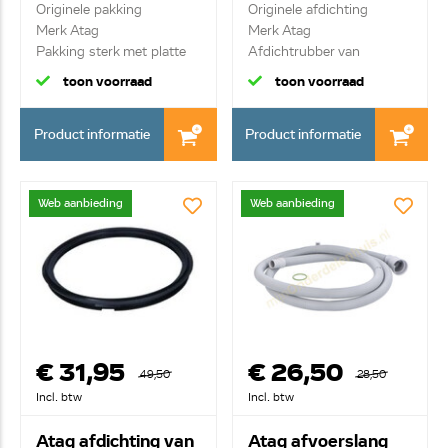
Originele pakking
Originele afdichting
Merk Atag
Merk Atag
Pakking sterk met platte
Afdichtrubber van
kant ...
branderri...
toon voorraad
toon voorraad
Product informatie
Product informatie
Web aanbieding
Web aanbieding
€ 31,95
€ 26,50
49,50
28,50
Incl. btw
Incl. btw
Atag afdichting van
Atag afvoerslang