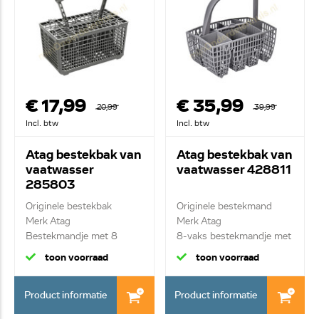
€ 17,99
€ 35,99
20,99
39,99
Incl. btw
Incl. btw
Atag bestekbak van
Atag bestekbak van
vaatwasser
vaatwasser 428811
285803
Originele bestekbak
Originele bestekmand
Merk Atag
Merk Atag
Bestekmandje met 8
8-vaks bestekmandje met
vakken en...
gre...
toon voorraad
toon voorraad
Product informatie
Product informatie