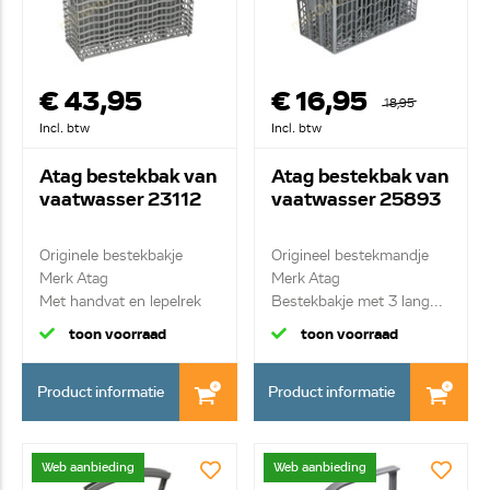
€ 43,95
€ 16,95
18,95
Incl. btw
Incl. btw
Atag bestekbak van
Atag bestekbak van
vaatwasser 23112
vaatwasser 25893
Originele bestekbakje
Origineel bestekmandje
Merk Atag
Merk Atag
Met handvat en lepelrek
Bestekbakje met 3 lang...
toon voorraad
toon voorraad
Product informatie
Product informatie
Web aanbieding
Web aanbieding