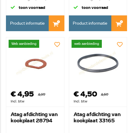
toon voorraad
toon voorraad
Product informatie
Product informatie
Web aanbieding
web aanbieding
€ 4,95
€ 4,50
6,95
6,50
Incl. btw
Incl. btw
Atag afdichting van
Atag afdichting van
kookplaat 28794
kookplaat 33165