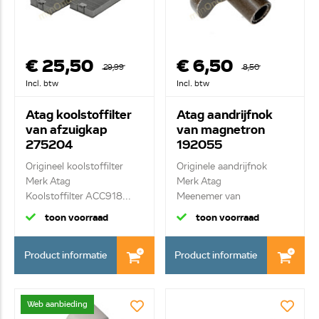
€ 25,50
€ 6,50
29,99
8,50
Incl. btw
Incl. btw
Atag koolstoffilter
Atag aandrijfnok
van afzuigkap
van magnetron
275204
192055
Origineel koolstoffilter
Originele aandrijfnok
Merk Atag
Merk Atag
Koolstoffilter ACC918...
Meenemer van
draaiplate...
toon voorraad
toon voorraad
Product informatie
Product informatie
Web aanbieding