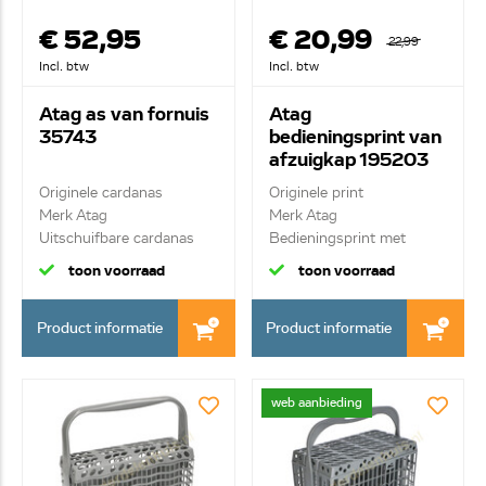
€ 52,95
€ 20,99
22,99
Incl. btw
Incl. btw
Atag as van fornuis
Atag
35743
bedieningsprint van
afzuigkap 195203
Originele cardanas
Originele print
Merk Atag
Merk Atag
Uitschuifbare cardanas
Bedieningsprint met
behuizing en...
toon voorraad
toon voorraad
Product informatie
Product informatie
web aanbieding