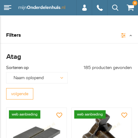
0
0113 -
Filters
250628
Atag
Sorteren op
185 producten gevonden
volgende
web aanbieding
web aanbieding