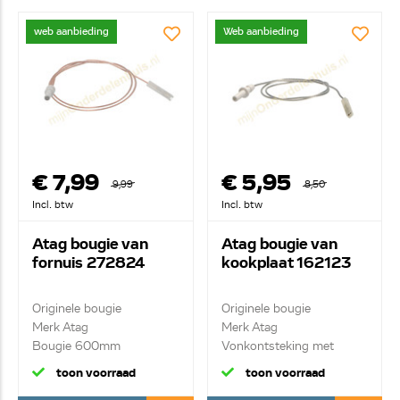
web aanbieding
Web aanbieding
€ 7,99
€ 5,95
9,99
8,50
Incl. btw
Incl. btw
Atag bougie van
Atag bougie van
fornuis 272824
kookplaat 162123
Originele bougie
Originele bougie
Merk Atag
Merk Atag
Bougie 600mm
Vonkontsteking met
draad L=45 ...
toon voorraad
toon voorraad